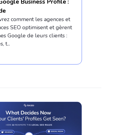
Google Business Profile :
ide
rez comment les agences et
nces SEO optimisent et gèrent
hes Google de leurs clients :
, t...