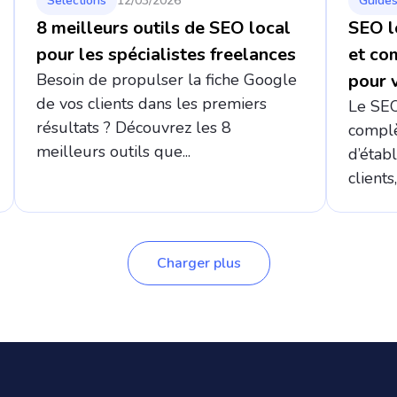
Sélections
12/03/2026
Guides
8 meilleurs outils de SEO local
SEO l
pour les spécialistes freelances
et co
Besoin de propulser la fiche Google
pour 
de vos clients dans les premiers
Le SEO 
résultats ? Découvrez les 8
complè
meilleurs outils que...
d’étab
clients
Charger plus