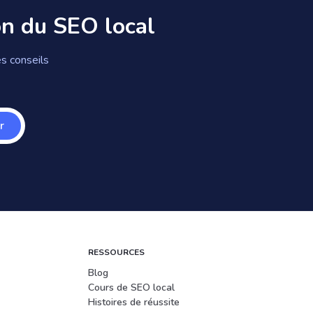
on du SEO local
s conseils
r
RESSOURCES
Blog
Cours de SEO local
Histoires de réussite