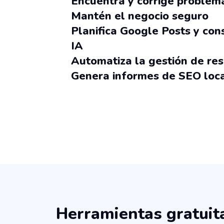
Encuentra y corrige problema
Audita los Perfiles de Empresa de Google para encontrar problemas que afectan la visibilidad local y 
Mantén el negocio seguro
Cualquiera puede sugerir ediciones a los Perfiles de Empresa y marcar negocios como cerra
Planifica Google Posts y co
IA
Obtén ideas de publicaciones listas para usar en Google, programa su publicación de 
Automatiza la gestión de re
Recoge y responde a las reseñas de Google de todas tus ubicaciones desde una sola 
Genera informes de SEO loca
Configúralos para generarse automáticamente semanal o mensualmente. Cuando estén listos simp
Herramientas gratuit