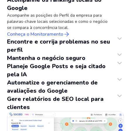
Google
Acompanhe as posições do Perfil da empresa para
palavras-chave locais selecionadas e como o negócio
se compara à concorrência local.
Conheça o Monitoramento
Encontre e corrija problemas no seu
perfil
Audite os Perfis da empresa no Google para encontrar problemas que impactam a visibilidade local e corrija-os usando o aplicativo.
Mantenha o negócio seguro
Qualquer um pode sugerir edições aos Perfis da empresa e marcar negócios como fechados. Nós não deixamos isso acontecer.
Planeje Google Posts e seja citado
pela IA
Tenha ideias de publicações prontas para o Google, agende a publicação automaticamente e aumente suas menções nos LLMs.
Automatize o gerenciamento de
avaliações do Google
Colete e responda avaliações do Google de todas as suas localizações em uma única tela. Construa sua reputação no Ask Maps e nos LLMs.
Gere relatórios de SEO local para
clientes
Configure-os para gerar automaticamente semanal ou mensalmente. Quando estiverem prontos apenas revise e clique em Enviar.