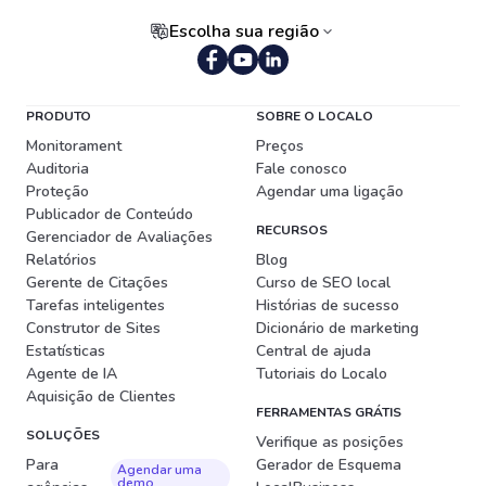
Escolha sua região
Português (Brasil)
PRODUTO
SOBRE O LOCALO
Monitorament
Preços
Auditoria
Fale conosco
Proteção
Agendar uma ligação
Publicador de Conteúdo
RECURSOS
Gerenciador de Avaliações
Relatórios
Blog
Gerente de Citações
Curso de SEO local
Tarefas inteligentes
Histórias de sucesso
Construtor de Sites
Dicionário de marketing
Estatísticas
Central de ajuda
Agente de IA
Tutoriais do Localo
Aquisição de Clientes
FERRAMENTAS GRÁTIS
SOLUÇÕES
Verifique as posições
Para
Gerador de Esquema
Agendar uma
demo