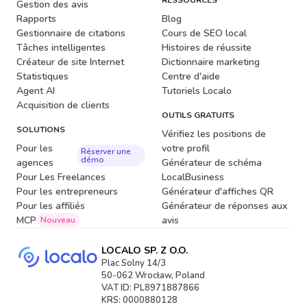
Gestion des avis
Rapports
Blog
Gestionnaire de citations
Cours de SEO local
Tâches intelligentes
Histoires de réussite
Créateur de site Internet
Dictionnaire marketing
Statistiques
Centre d'aide
Agent AI
Tutoriels Localo
Acquisition de clients
OUTILS GRATUITS
SOLUTIONS
Vérifiez les positions de
Pour les
votre profil
Réserver une
démo
agences
Générateur de schéma
Pour Les Freelances
LocalBusiness
Pour les entrepreneurs
Générateur d'affiches QR
Pour les affiliés
Générateur de réponses aux
MCP
avis
Nouveau
LOCALO SP. Z O.O.
Plac Solny 14/3
50-062 Wrocław, Poland
VAT ID: PL8971887866
KRS: 0000880128