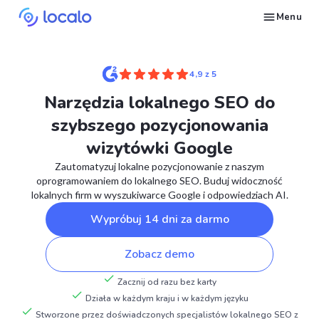
Menu
Śledź pozycje wizytówki Google dla wybranych słów kluczowych
Twórz i publikuj treści dla wizytówki z AI – pojawiaj się w odpowiedziach Ask Maps i LLM-ach
Napraw to, co ciągnie wizytówki Google w dół w wyszukiwaniach
Buduj reputację w Google Maps i LLM-ach dzięki automatycznemu zarządzaniu opiniami Google
Pojawiaj się w lokalnych wyszukiwaniach i odpowiedziach AI dzięki wpisom w katalogach NAP
Generuj strony internetowe dla lokalnych firm na podstawie ich wizytówki
Zdobywaj więcej klientów na usługi lokalnego SEO dzięki automatyzacji
Zbuduj powtarzalny proces lokalnego SEO dla swoich klientów
Daj się znaleźć lokalnym klientom, gotowym do zakupu Twoich usług lub produktów
Skontaktuj się z nami, abyśmy mogli odpowiedzieć na Twoje pytania
Poczytaj o strategiach marketingowych w Google dla lokalnych firm
Przejdź darmowy kurs o tym, jak zwiększyć pozycje lokalnych firm w Google
Sprawdź, jak inni właściciele firm i agencji odnoszą sukcesy z Localo
4,9 z 5
Narzędzia lokalnego SEO do
szybszego pozycjonowania
wizytówki Google
Zautomatyzuj lokalne pozycjonowanie z naszym
oprogramowaniem do lokalnego SEO. Buduj widoczność
lokalnych firm w wyszukiwarce Google i odpowiedziach AI.
Wypróbuj 14 dni za darmo
Zobacz demo
Zacznij od razu bez karty
Działa w każdym kraju i w każdym języku
Stworzone przez doświadczonych specjalistów lokalnego SEO z