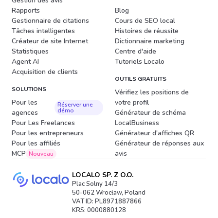
Gestion des avis
Rapports
Blog
Gestionnaire de citations
Cours de SEO local
Tâches intelligentes
Histoires de réussite
Créateur de site Internet
Dictionnaire marketing
Statistiques
Centre d'aide
Agent AI
Tutoriels Localo
Acquisition de clients
OUTILS GRATUITS
SOLUTIONS
Vérifiez les positions de
Pour les
votre profil
Réserver une
démo
agences
Générateur de schéma
Pour Les Freelances
LocalBusiness
Pour les entrepreneurs
Générateur d'affiches QR
Pour les affiliés
Générateur de réponses aux
MCP
avis
Nouveau
LOCALO SP. Z O.O.
Plac Solny 14/3
50-062 Wrocław, Poland
VAT ID: PL8971887866
KRS: 0000880128