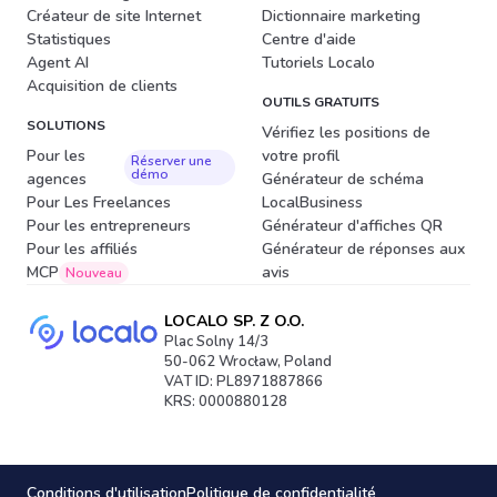
Créateur de site Internet
Dictionnaire marketing
Statistiques
Centre d'aide
Agent AI
Tutoriels Localo
Acquisition de clients
OUTILS GRATUITS
SOLUTIONS
Vérifiez les positions de
Pour les
votre profil
Réserver une
démo
agences
Générateur de schéma
Pour Les Freelances
LocalBusiness
Pour les entrepreneurs
Générateur d'affiches QR
Pour les affiliés
Générateur de réponses aux
MCP
avis
Nouveau
LOCALO SP. Z O.O.
Plac Solny 14/3
50-062 Wrocław, Poland
VAT ID: PL8971887866
KRS: 0000880128
Conditions d'utilisation
Politique de confidentialité