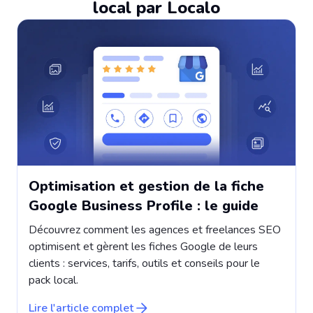
local par Localo
Optimisation et gestion de la fiche
Google Business Profile : le guide
Découvrez comment les agences et freelances SEO
C
optimisent et gèrent les fiches Google de leurs
é
clients : services, tarifs, outils et conseils pour le
c
pack local.
p
Lire l'article complet