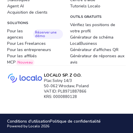
Agent AI
Tutoriels Localo
Acquisition de clients
OUTILS GRATUITS
SOLUTIONS
Vérifiez les positions de
Pour les
votre profil
Réserver une
démo
agences
Générateur de schéma
Pour Les Freelances
LocalBusiness
Pour les entrepreneurs
Générateur d'affiches QR
Pour les affiliés
Générateur de réponses aux
MCP
avis
Nouveau
LOCALO SP. Z O.O.
Plac Solny 14/3
50-062 Wrocław, Poland
VAT ID: PL8971887866
KRS: 0000880128
Conditions d'utilisation
Politique de confidentialité
Powered by Localo 2026