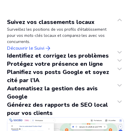
Suivez vos classements locaux
Surveillez les positions de vos profils d’établissement
pour vos mots-clés locaux et comparez-les avec vos
concurrents.
Découvrir le Suivi
Identifiez et corrigez les problèmes
Auditez vos profils Google pour repérer ce qui impacte la visibilité locale et corrigez-le directement depuis l’application.
Protégez votre présence en ligne
Même si quelqu’un suggère des modifications ou marque un établissement comme fermé, Localo veille à ce que cela n’affecte pas vos profils.
Planifiez vos posts Google et soyez
cité par l’IA
Obtenez des idées de posts Google prêtes à l’emploi, planifiez leur publication automatiquement et augmentez vos chances d’être cité dans les LLM.
Automatisez la gestion des avis
Google
Collectez et répondez aux avis Google de tous vos établissements depuis une vue unique. Développez votre réputation dans Ask Maps et les LLM.
Générez des rapports de SEO local
pour vos clients
Programmez des rapports automatiques chaque semaine ou mois et envoyez-les en un clic après vérification.