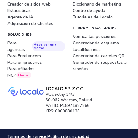
Creador de sitios web
Diccionario de marketing
Estadísticas
Centro de ayuda
Agente de IA
Tutoriales de Localo
Adquisición de Clientes
HERRAMIENTAS GRATIS
SOLUCIONES
Verifica las posiciones
Para
Generador de esquema
Reservar una
demo
agencias
LocalBusiness
Para Freelancers
Generador de carteles QR
Para empresarios
Generador de respuestas a
Para afiliados
reseñas
MCP
Nuevo
LOCALO SP. Z O.O.
Plac Solny 14/3
50-062 Wrocław, Poland
VAT ID: PL8971887866
KRS: 0000880128
Términos de servicio
Política de privacidad