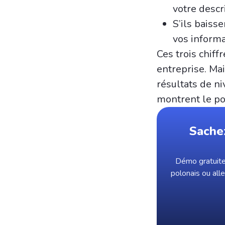
votre descr
S’ils baiss
vos informa
Ces trois chif
entreprise. Ma
résultats de n
montrent le po
Sache
Démo gratuite 
polonais ou all