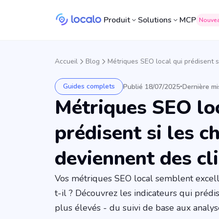
Produit
Solutions
MCP
Nouve
Accueil
Blog
Métriques SEO local qui prédisent s
Guides complets
Publié 18/07/2025
Dernière mi
•
Métriques SEO loc
prédisent si les c
deviennent des cl
Vos métriques SEO local semblent excell
t-il ? Découvrez les indicateurs qui préd
plus élevés - du suivi de base aux analys