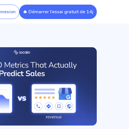
nnexion
🔥 Démarrer l’essai gratuit de 14j