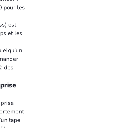
O pour les
s) est
ps et les
quelqu’un
emander
 à des
prise
eprise
portement
’un tape