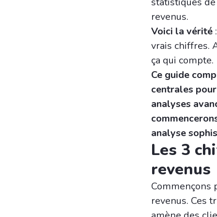
statistiques de
revenus.
Voici la vérité
:
vrais chiffres.
ça qui compte.
Ce guide comp
centrales pour
analyses avanc
commencerons 
analyse sophis
Les 3 ch
revenus
Commençons pa
revenus. Ces tr
amène des clie