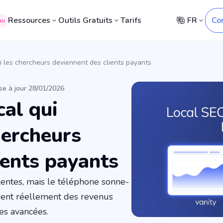
Ressources
Outils Gratuits
Tarifs
FR
Co
au
i les chercheurs deviennent des clients payants
se à jour 28/01/2026
al qui
hercheurs
ients payants
entes, mais le téléphone sonne-
isent réellement des revenus
es avancées.