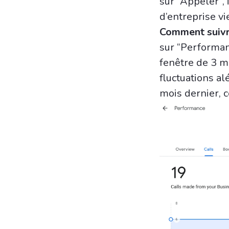
sur “Appeler”, i
d’entreprise v
Comment suivr
sur “Performan
fenêtre de 3 m
fluctuations al
mois dernier, c