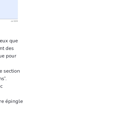
ieux que
nt des
que pour
e section
s”.
ic
re épingle