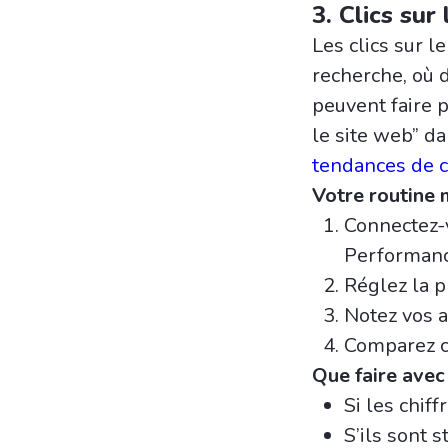
3. Clics sur
Les clics sur l
recherche, où d
peuvent faire p
le site web” d
tendances de c
Votre routine 
Connectez-v
Performan
Réglez la p
Notez vos a
Comparez c
Que faire avec
Si les chif
S’ils sont s