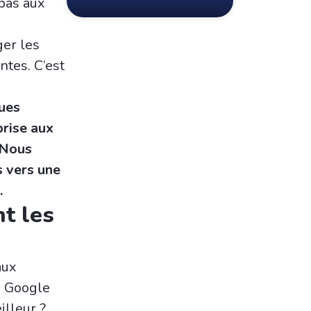
 pas aux
ger les
ntes. C’est
ues
prise aux
 Nous
 vers une
.
nt les
aux
se Google
illeur ?