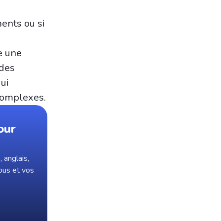
ments ou si
e une
 des
ui
complexes.
our
 anglais,
ous et vos