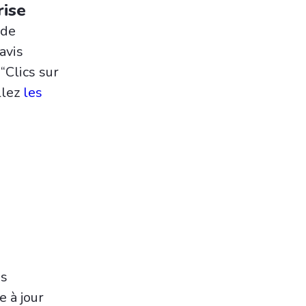
rise
 de
avis
“Clics sur
llez
les
es
e à jour