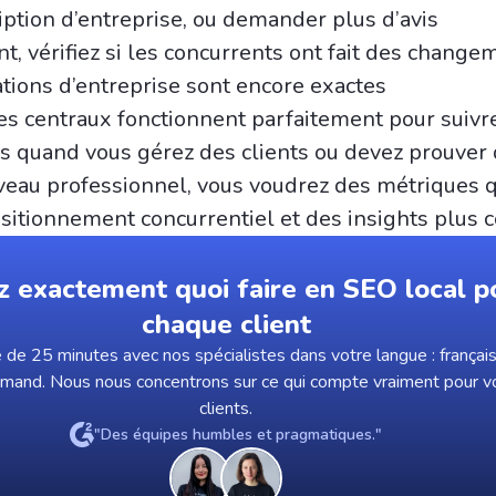
iption d’entreprise, ou demander plus d’avis
ent, vérifiez si les concurrents ont fait des change
tions d’entreprise sont encore exactes
fres centraux fonctionnent parfaitement pour suivr
is quand vous gérez des clients ou devez prouver
iveau professionnel, vous voudrez des métriques q
sitionnement concurrentiel et des insights plus 
z exactement quoi faire en SEO local p
chaque client
de 25 minutes avec nos spécialistes dans votre langue : français,
emand. Nous nous concentrons sur ce qui compte vraiment pour v
clients.
"Des équipes humbles et pragmatiques."