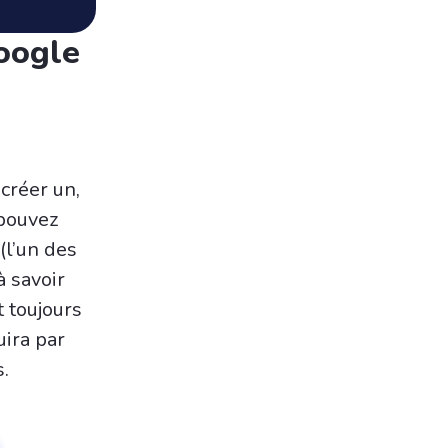
Google
 créer un,
 pouvez
(l’un des
à savoir
t toujours
uira par
s.