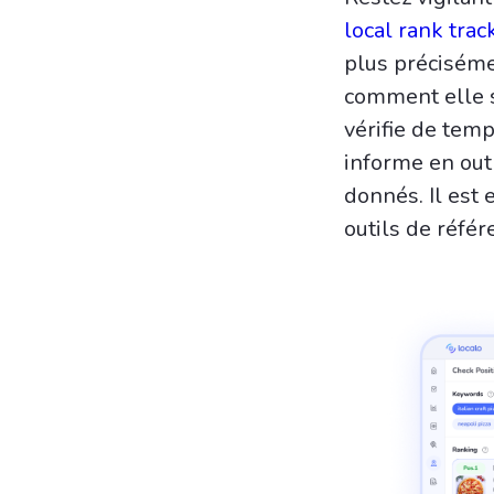
local rank tra
plus précisémen
comment elle s
vérifie de temp
informe en out
donnés. Il est 
outils de réfé