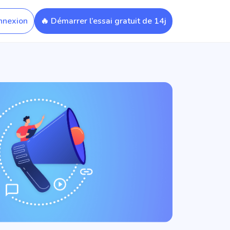
nnexion
🔥 Démarrer l’essai gratuit de 14j