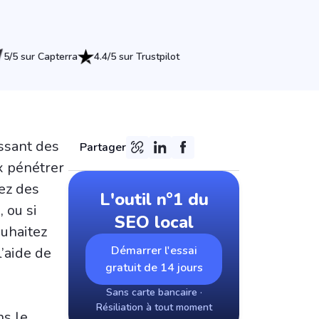
5/5 sur Capterra
4.4/5 sur Trustpilot
ssant des
Partager
x pénétrer
vez des
L'outil n°1 du
 ou si
SEO local
ouhaitez
Démarrer l'essai
’aide de
gratuit de 14 jours
Sans carte bancaire ·
Résiliation à tout moment
ns le