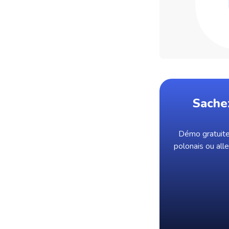
Sache
Démo gratuite 
polonais ou all