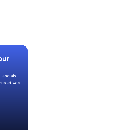
our
 anglais,
ous et vos