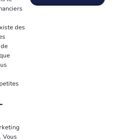
nanciers
xiste des
es
 de
 que
ous
petites
-
arketing
t. Vous