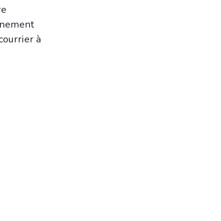
re
minement
courrier à