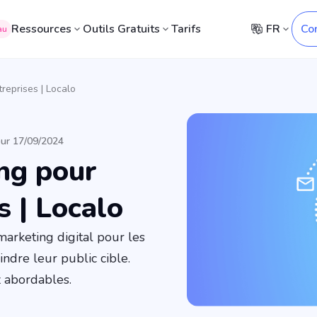
Ressources
Outils Gratuits
Tarifs
FR
Co
au
reprises | Localo
our 17/09/2024
ng pour
s | Localo
arketing digital pour les
eindre leur public cible.
z abordables.