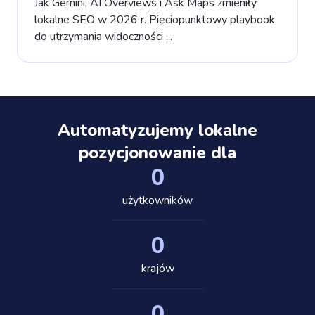
Jak Gemini, AI Overviews i Ask Maps zmieniły
lokalne SEO w 2026 r. Pięciopunktowy playbook
do utrzymania widoczności ...
Automatyzujemy lokalne
pozycjonowanie dla
0
użytkowników
0
krajów
0