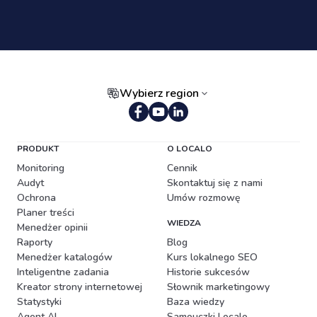
Wybierz region
Portugalski (Brazylia)
PRODUKT
O LOCALO
Monitoring
Cennik
Audyt
Skontaktuj się z nami
Ochrona
Umów rozmowę
Planer treści
WIEDZA
Menedżer opinii
Raporty
Blog
Menedżer katalogów
Kurs lokalnego SEO
Inteligentne zadania
Historie sukcesów
Kreator strony internetowej
Słownik marketingowy
Statystyki
Baza wiedzy
Agent AI
Samouczki Localo