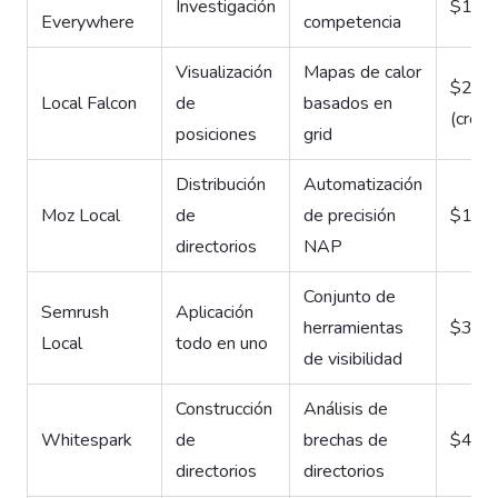
Investigación
$15/
Everywhere
competencia
Visualización
Mapas de calor
$24,
Local Falcon
de
basados en
(crédi
posiciones
grid
Distribución
Automatización
Moz Local
de
de precisión
$129
directorios
NAP
Conjunto de
Semrush
Aplicación
herramientas
$30/
Local
todo en uno
de visibilidad
Construcción
Análisis de
Whitespark
de
brechas de
$41/
directorios
directorios