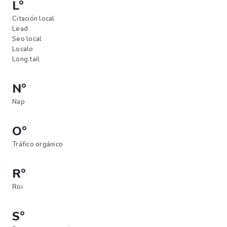
L°
Citación local
Lead
Seo local
Localo
Long tail
N°
Nap
O°
Tráfico orgánico
R°
Roi
S°