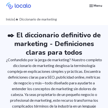
Menu
Rastrea posiciones del Perfil de Empresa para palabras clave locales seleccionadas
Crea y publica contenido en tu Google Business Profile con IA para aparecer en Ask Maps y otros LLMs
Arregla lo que está hundiendo Perfiles de Empresa Google en búsquedas locales
Construye reputación en Google Maps y en los LLMs con la gestión automatizada de reseñas de Google
Aparece en búsquedas locales y respuestas de IA con presencia en los directorios adecuados
Genera sitios web optimizados para negocios locales con datos del GBP
Rastrea las estadísticas de tu perfil y haz más de lo que funciona
Consigue más clientes de SEO local gracias a la automatización
Deja que te encuentren clientes locales listos para comprar tus servicios o productos
Encuentra estrategias de marketing local y SEO para negocios en Google
Toma un curso gratuito sobre cómo posicionar un negocio local primero en Google
Aprende a usar las funciones de Localo con videos paso a paso
Ve cómo otros propietarios de empresas y agencias tienen éxito con Localo
Inicio
|
🔥 Diccionario de marketing
✒️ El diccionario definitivo de
marketing - Definiciones
claras para todos
¿Confundido por la jerga de marketing? Nuestro completo
diccionario de marketing desglosa la terminología
compleja en explicaciones simples y prácticas. Encuentra
definiciones claras para SEO, publicidad online, métricas
de negocio y más—todo diseñado para ayudarte a
entender los conceptos de marketing sin dolores de
cabeza. Ya seas propietario de un pequeño negocio o
profesional de marketing, este recurso transforma los
complicados términos de la industria en un lenguaje