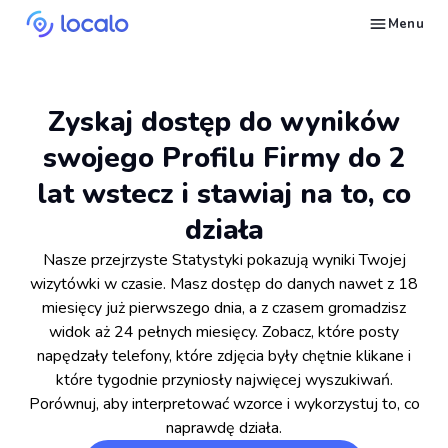
Menu
Śledź pozycje wizytówki Google dla wybranych słów kluczowych
Twórz i publikuj treści dla wizytówki z AI – pojawiaj się w odpowiedziach Ask Maps i LLM-ach
Napraw to, co ciągnie wizytówki Google w dół w wyszukiwaniach
Buduj reputację w Google Maps i LLM-ach dzięki automatycznemu zarządzaniu opiniami Google
Pojawiaj się w lokalnych wyszukiwaniach i odpowiedziach AI dzięki wpisom w katalogach NAP
Generuj strony internetowe dla lokalnych firm na podstawie ich wizytówki
Zdobywaj więcej klientów na usługi lokalnego SEO dzięki automatyzacji
Zbuduj powtarzalny proces lokalnego SEO dla swoich klientów
Daj się znaleźć lokalnym klientom, gotowym do zakupu Twoich usług lub produktów
Skontaktuj się z nami, abyśmy mogli odpowiedzieć na Twoje pytania
Poczytaj o strategiach marketingowych w Google dla lokalnych firm
Przejdź darmowy kurs o tym, jak zwiększyć pozycje lokalnych firm w Google
Sprawdź, jak inni właściciele firm i agencji odnoszą sukcesy z Localo
Zyskaj dostęp do wyników
swojego Profilu Firmy do 2
lat wstecz i stawiaj na to, co
działa
Nasze przejrzyste Statystyki pokazują wyniki Twojej
wizytówki w czasie. Masz dostęp do danych nawet z 18
miesięcy już pierwszego dnia, a z czasem gromadzisz
widok aż 24 pełnych miesięcy. Zobacz, które posty
napędzały telefony, które zdjęcia były chętnie klikane i
które tygodnie przyniosły najwięcej wyszukiwań.
Porównuj, aby interpretować wzorce i wykorzystuj to, co
naprawdę działa.