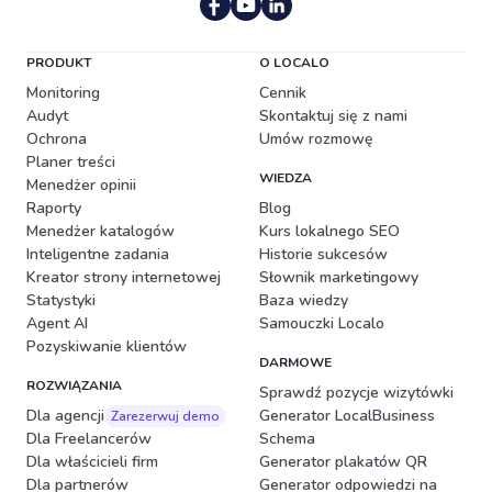
PRODUKT
O LOCALO
Monitoring
Cennik
Audyt
Skontaktuj się z nami
Ochrona
Umów rozmowę
Planer treści
WIEDZA
Menedżer opinii
Raporty
Blog
Menedżer katalogów
Kurs lokalnego SEO
Inteligentne zadania
Historie sukcesów
Kreator strony internetowej
Słownik marketingowy
Statystyki
Baza wiedzy
Agent AI
Samouczki Localo
Pozyskiwanie klientów
DARMOWE
ROZWIĄZANIA
Sprawdź pozycje wizytówki
Dla agencji
Generator LocalBusiness
Zarezerwuj demo
Dla Freelancerów
Schema
Dla właścicieli firm
Generator plakatów QR
Dla partnerów
Generator odpowiedzi na