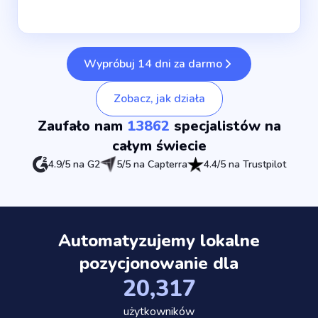
Wypróbuj 14 dni za darmo
Zobacz, jak działa
Zaufało nam
13862
specjalistów na
całym świecie
4.9/5 na G2
5/5 na Capterra
4.4/5 na Trustpilot
Automatyzujemy lokalne
pozycjonowanie dla
20,389
użytkowników