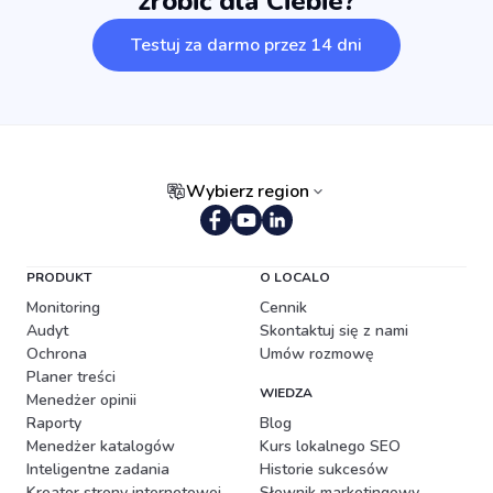
zrobić dla Ciebie?
Testuj za darmo przez 14 dni
Wybierz region
Portugalski (Brazylia)
PRODUKT
O LOCALO
Monitoring
Cennik
Audyt
Skontaktuj się z nami
Ochrona
Umów rozmowę
Planer treści
WIEDZA
Menedżer opinii
Raporty
Blog
Menedżer katalogów
Kurs lokalnego SEO
Inteligentne zadania
Historie sukcesów
Kreator strony internetowej
Słownik marketingowy