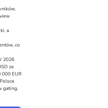
wników,
eview
i, a
entów, co
W 2026
USD za
0 000 EUR
Polsce.
w gating,