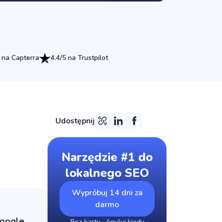
 na Capterra
4.4/5 na Trustpilot
Udostępnij
Narzędzie #1 do
lokalnego SEO
Wypróbuj 14 dni za
darmo
Google
Bez karty · Anuluj kiedy