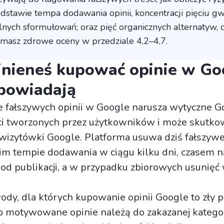
odstawie tempa dodawania opinii, koncentracji pięciu gw
lnych sformułowań; oraz pięć organicznych alternatyw, d
masz zdrowe oceny w przedziale 4,2–4,7.
inieneś kupować opinie w Go
powiadają
 fałszywych opinii w Google narusza wytyczne G
ci tworzonych przez użytkowników i może skutko
wizytówki Google. Platforma usuwa dziś fałszywe
kim tempie dodawania w ciągu kilku dni, czasem 
 od publikacji, a w przypadku zbiorowych usunięć
ody, dla których kupowanie opinii Google to zły 
b motywowane opinie należą do zakazanej kategor