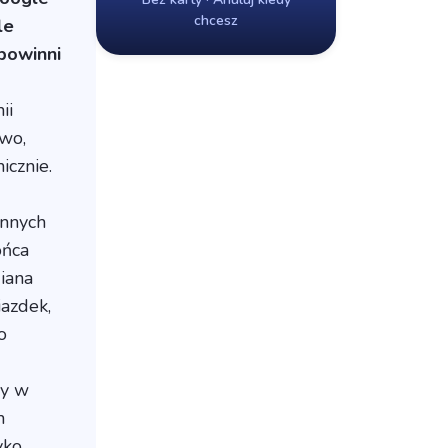
chcesz
le
powinni
ii
owo,
icznie.
innych
ońca
iana
iazdek,
o
ry w
h
yko