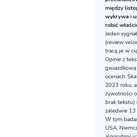
między list
wykrywa i u
robić właścic
Jeden sygna
(review velo
tracą je w ci
Opinie z teks
gwiazdkową p
ocenach. Ska
2023 roku, a
żywotności o
brak tekstu)
zaledwie 13 
W tym badani
USA, Niemcze
algorytmy uż