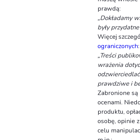
prawdą:
„Dokładamy wsz
były przydatne
Więcej szczegó
ograniczonych
:
„Treści publi
wrażenia dotycz
odzwierciedlać
prawdziwe i be
Zabronione są 
ocenami. Niedo
produktu, opła
osobę, opinie 
celu manipula
m.in.: