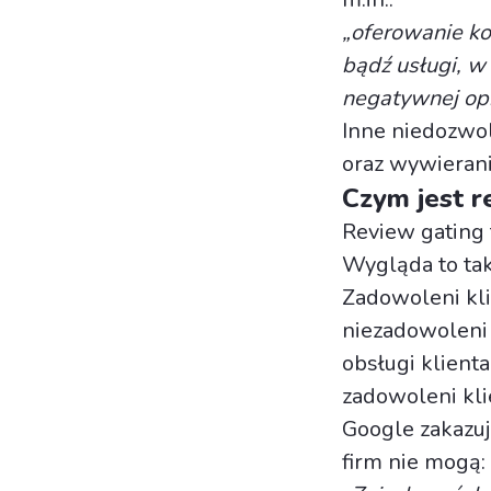
„oferowanie kor
bądź usługi, w
negatywnej opi
Inne niedozwol
oraz wywieranie
Czym jest r
Review gating 
Wygląda to tak
Zadowoleni kli
niezadowoleni 
obsługi klient
zadowoleni kli
Google zakazuj
firm nie mogą: