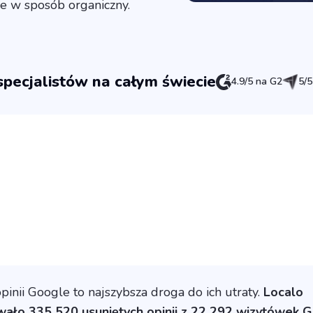
ce w sposób organiczny.
pecjalistów na całym świecie
4.9/5 na G2
5/5
inii Google to najszybsza droga do ich utraty.
Localo
wało 335 520 usuniętych opinii z 22 292 wizytówek 