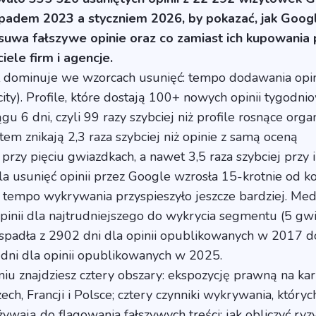
opadem 2023 a styczniem 2026, by pokazać, jak Goog
suwa fałszywe opinie oraz co zamiast ich kupowania 
iele firm i agencje.
ł dominuje we wzorcach usunięć: tempo dodawania opin
city). Profile, które dostają 100+ nowych opinii tygodni
ągu 6 dni, czyli 99 razy szybciej niż profile rosnące organ
tem znikają 2,3 raza szybciej niż opinie z samą oceną
rzy pięciu gwiazdkach, a nawet 3,5 raza szybciej przy 
la usunięć opinii przez Google wzrosła 15-krotnie od k
 tempo wykrywania przyspieszyło jeszcze bardziej. Med
pinii dla najtrudniejszego do wykrycia segmentu (5 gw
 spadła z 2902 dni dla opinii opublikowanych w 2017 d
dni dla opinii opublikowanych w 2025.
u znajdziesz cztery obszary: ekspozycję prawną na ka
ch, Francji i Polsce; cztery czynniki wykrywania, któryc
ywają do flagowania fałszywych treści; jak obliczyć ryz