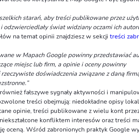
elkich starań, aby treści publikowane przez uż
 i odzwierciedlały świat widziany oczami ich autor
łów na temat opinii znajdziesz w sekcji
treści zab
kowane w Mapach Google powinny przedstawiać au
ące miejsc lub firm, a opinie i oceny powinny
 rzeczywiste doświadczenia związane z daną firmą
zstronne.”
również fałszywe sygnały aktywności i manipulo
zwolone treści obejmują: niedokładne opisy lokali
cane opinie, treści publikowane z wielu kont prze
zniekształcone konfliktem interesów oraz treści m
cję oceną. Wśród zabronionych praktyk Google w