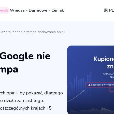
Wiedza
Darmowe
Cennik
PL
owość
 działa: badanie tempa dodawania opinii
 Google nie
empa
h opinii, by pokazać, dlaczego
o działa zamiast tego.
oszczególnych krajach i 5