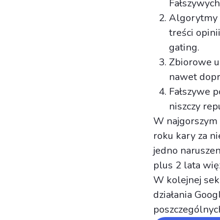
Fałszywych 
Algorytmy 
treści opini
gating.
Zbiorowe u
nawet dopro
Fałszywe p
niszczy repu
W najgorszym 
roku kary za n
jedno narusze
plus 2 lata wi
W kolejnej sek
działania Goog
poszczególnych