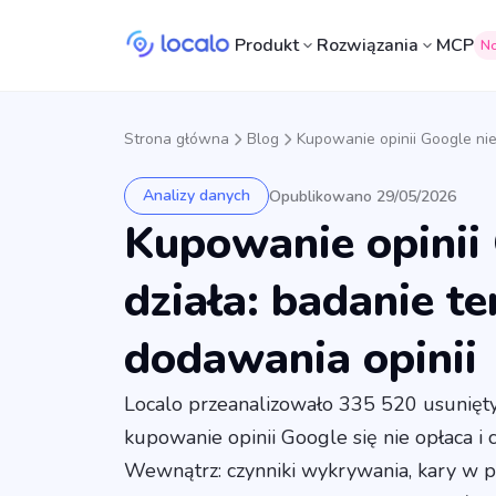
Produkt
Rozwiązania
MCP
N
Strona główna
Blog
Kupowanie opinii Google nie
Analizy danych
Opublikowano 29/05/2026
Kupowanie opinii
działa: badanie t
dodawania opinii
Localo przeanalizowało 335 520 usuniętyc
kupowanie opinii Google się nie opłaca i c
Wewnątrz: czynniki wykrywania, kary w p