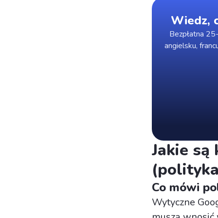
Wiedz, c
Bezpłatna 25-
angielsku, franc
Jakie są
(polityk
Co mówi pol
Wytyczne Goog
muszą wnosić w