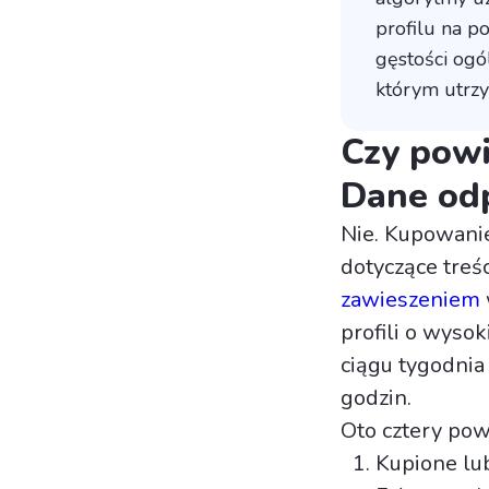
profilu na p
gęstości ogó
którym utrzy
Czy pow
Dane od
Nie. Kupowanie
dotyczące treś
zawieszeniem
profili o wyso
ciągu tygodnia
godzin.
Oto cztery pow
Kupione lu