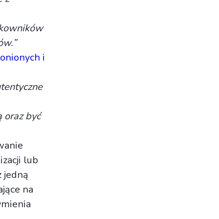
ytkowników
ów.”
ronionych i
tentyczne
 oraz być
wanie
zacji lub
z jedną
ające na
ymienia