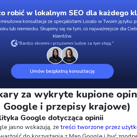
o robić w lokalnym SEO dla każdego kl
minutowa konsultacja ze specjalistami Localo w Twoim języku: p
usku lub niemiecku. Skupimy się na tym, co najważniejsze dla Cieb
klientów.
"Bardzo skromni i przyziemni ludzie za tym stoją."
Umów bezpłatną konsultację
 kary za wykryte kupione opin
a Google i przepisy krajowe)
ityka Google dotycząca opinii
le jasno wskazują, że
treści tworzone przez uży
artość do korzystania z Map Google i być zgodne