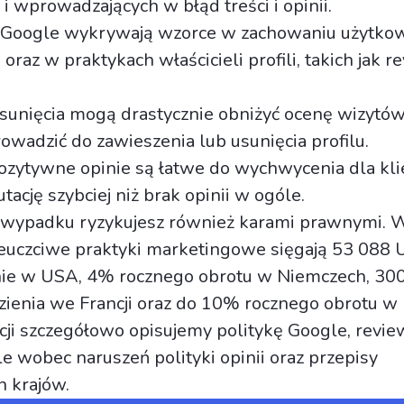
i wprowadzających w błąd treści i opinii.
Google wykrywają wzorce w zachowaniu użytko
i oraz w praktykach właścicieli profili, takich jak r
sunięcia mogą drastycznie obniżyć ocenę wizytówk
wadzić do zawieszenia lub usunięcia profilu.
ozytywne opinie są łatwe do wychwycenia dla kli
tację szybciej niż brak opinii w ogóle.
wypadku ryzykujesz również karami prawnymi. 
ieuczciwe praktyki marketingowe sięgają 53 088 
nie w USA, 4% rocznego obrotu w Niemczech, 30
ęzienia we Francji oraz do 10% rocznego obrotu w 
cji szczegółowo opisujemy politykę Google, revie
le wobec naruszeń polityki opinii oraz przepisy
 krajów.