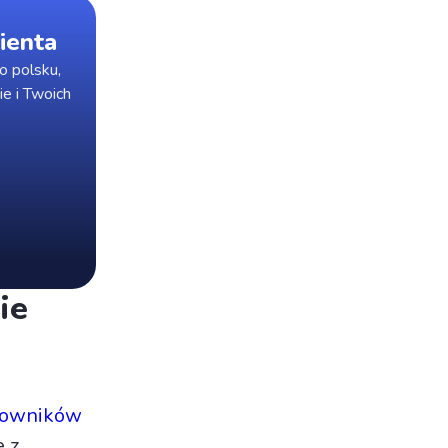
ienta
o polsku,
ie i Twoich
ie
tkowników
 z