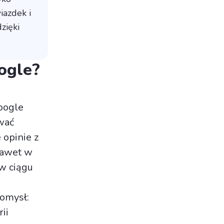
iazdek i
zięki
ogle?
oogle
wać
 opinie z
nawet w
 w ciągu
pomysł:
ii