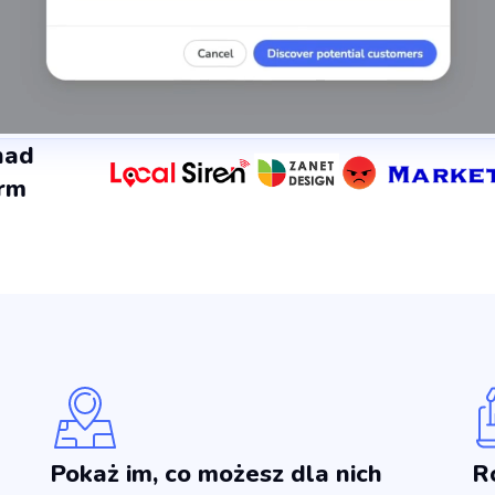
nad
irm
Pokaż im, co możesz dla nich
R