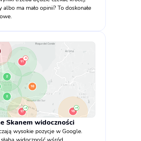
y albo ma mało opinii? To doskonałe
owe.
 ze Skanem widoczności
czają wysokie pozycje w Google.
 słabą widoczność wśród