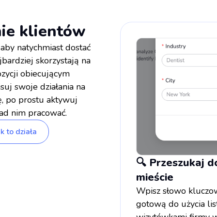
nie klientów
aby natychmiast dostać
jbardziej skorzystają na
zycji obiecującym
suj swoje działania na
ę, po prostu aktywuj
nad nim pracować.
k to działa
🔍 Przeszukaj 
mieście
Wpisz słowo kluczowe
gotową do użycia lis
wizytówkami firmy w