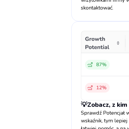
skontaktować.
💡Zobacz, z kim
Sprawdź Potencjał w
wskaźnik, tym lepiej
łatwiej pomóc, a na 