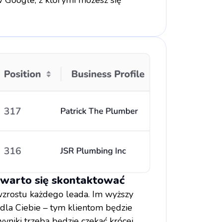
 warto się skontaktować
zrostu każdego leada. Im wyższy
 dla Ciebie – tym klientom będzie
wyniki trzeba będzie czekać krócej.