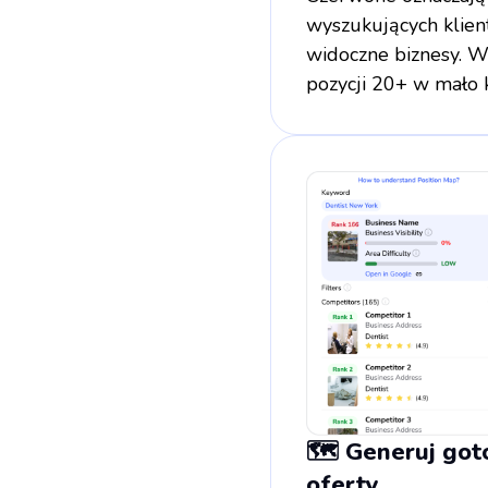
wyszukujących klie
widoczne biznesy. Wi
pozycji 20+ w mało 
🗺️ Generuj got
oferty