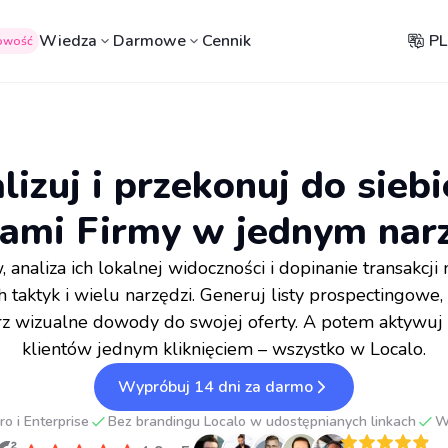
Wiedza
Darmowe
Cennik
PL
owość
lizuj i przekonuj do sieb
lami Firmy w jednym nar
 analiza ich lokalnej widoczności i dopinanie transakc
taktyk i wielu narzędzi. Generuj listy prospectingowe,
rz wizualne dowody do swojej oferty. A potem aktywu
klientów jednym kliknięciem – wszystko w Localo.
Wypróbuj 14 dni za darmo
o i Enterprise
Bez brandingu Localo w udostępnianych linkach
W