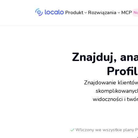
Produkt
Rozwiązania
MCP
N
Znajduj, ana
Profi
Znajdowanie klientów,
skomplikowanych 
widoczności i twó
Wliczony we wszystkie plany Pr