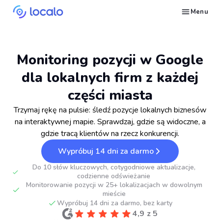
Menu
Śledź pozycje wizytówki Google dla wybranych słów kluczowych
Twórz i publikuj treści dla wizytówki z AI – pojawiaj się w odpowiedziach Ask Maps i LLM-ach
Napraw to, co ciągnie wizytówki Google w dół w wyszukiwaniach
Buduj reputację w Google Maps i LLM-ach dzięki automatycznemu zarządzaniu opiniami Google
Pojawiaj się w lokalnych wyszukiwaniach i odpowiedziach AI dzięki wpisom w katalogach NAP
Generuj strony internetowe dla lokalnych firm na podstawie ich wizytówki
Zdobywaj więcej klientów na usługi lokalnego SEO dzięki automatyzacji
Zbuduj powtarzalny proces lokalnego SEO dla swoich klientów
Daj się znaleźć lokalnym klientom, gotowym do zakupu Twoich usług lub produktów
Skontaktuj się z nami, abyśmy mogli odpowiedzieć na Twoje pytania
Poczytaj o strategiach marketingowych w Google dla lokalnych firm
Przejdź darmowy kurs o tym, jak zwiększyć pozycje lokalnych firm w Google
Sprawdź, jak inni właściciele firm i agencji odnoszą sukcesy z Localo
Monitoring pozycji w Google
dla lokalnych firm z każdej
części miasta
Trzymaj rękę na pulsie: śledź pozycje lokalnych biznesów
na interaktywnej mapie. Sprawdzaj, gdzie są widoczne, a
gdzie tracą klientów na rzecz konkurencji.
Wypróbuj 14 dni za darmo
Do 10 słów kluczowych, cotygodniowe aktualizacje,
codzienne odświeżanie
Monitorowanie pozycji w 25+ lokalizacjach w dowolnym
mieście
Wypróbuj 14 dni za darmo, bez karty
4,9 z 5