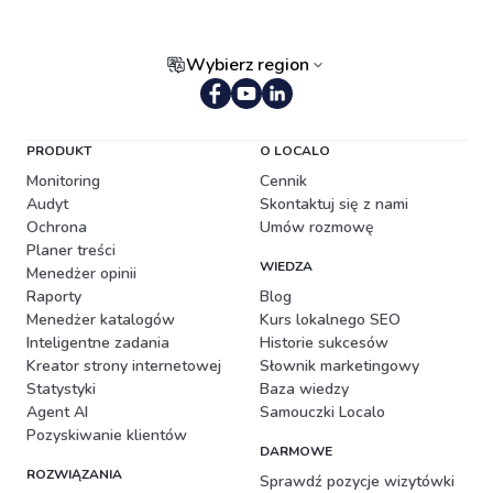
Wybierz region
Portugalski (Brazylia)
PRODUKT
O LOCALO
Monitoring
Cennik
Audyt
Skontaktuj się z nami
Ochrona
Umów rozmowę
Planer treści
WIEDZA
Menedżer opinii
Raporty
Blog
Menedżer katalogów
Kurs lokalnego SEO
Inteligentne zadania
Historie sukcesów
Kreator strony internetowej
Słownik marketingowy
Statystyki
Baza wiedzy
Agent AI
Samouczki Localo
Pozyskiwanie klientów
DARMOWE
ROZWIĄZANIA
Sprawdź pozycje wizytówki