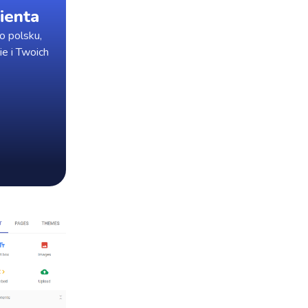
ienta
o polsku,
ie i Twoich