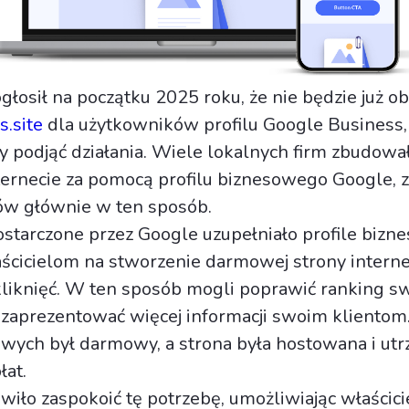
głosił na początku 2025 roku, że nie będzie już o
s.site
dla użytkowników profilu Google Business,
 podjąć działania. Wiele lokalnych firm zbudowa
ernecie za pomocą profilu biznesowego Google, z
ów głównie w ten sposób.
starczone przez Google uzupełniało profile bizn
ścicielom na stworzenie darmowej strony interne
liknięć. W ten sposób mogli poprawić ranking s
że zaprezentować więcej informacji swoim klientom
owych był darmowy, a strona była hostowana i u
łat.
wiło zaspokoić tę potrzebę, umożliwiając właścic