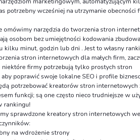
 narzędziom marketingowym, automatyzującym kil
as potrzebny wcześniej na utrzymanie obecności 
e omówimy narzędzia do tworzenia stron interne
iają osobom bez umiejętności kodowania zbudow
 kilku minut, godzin lub dni . Jest to własny rank
orzenia stron internetowych dla małych firm, zacz
 niektóre firmy potrzebują tylko prostych stron
 aby poprawić swoje lokalne SEO i profile bizne
ędą potrzebować kreatorów stron internetowych 
sem funkcji; są one często nieco trudniejsze w uży
 rankingu!
my sprawdzone kreatory stron internetowych w
czynników:
ebny na wdrożenie strony