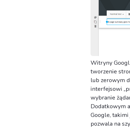
Witryny Google
tworzenie stro
lub zerowym d
interfejsowi „p
wybranie żąda
Dodatkowym at
Google, takimi
pozwala na sz