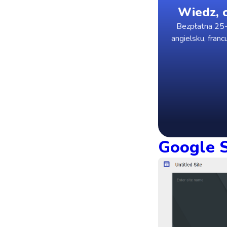
Wiedz, c
Bezpłatna 25-
angielsku, franc
Google S