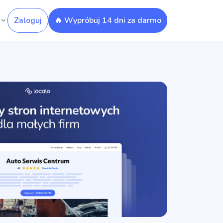
Zaloguj
🔥 Wypróbuj 14 dni za darmo