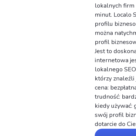
lokalnych firm
minut. Localo 
profilu biznes
można natychmi
profil bizneso
Jest to doskona
internetowa je
lokalnego SEO 
którzy znaleźl
cena: bezpłatn
trudność: bard
kiedy używać: 
swój profil bi
dotarcie do Cie