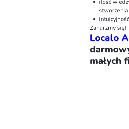
ilość wied
stworzenia
intuicyjność
Zanurzmy się!
Localo A
darmowy 
małych f