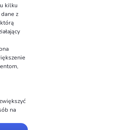
u kilku
 dane z
 którą
iałający
rona
większenie
ientom,
 zwiększyć
sób na