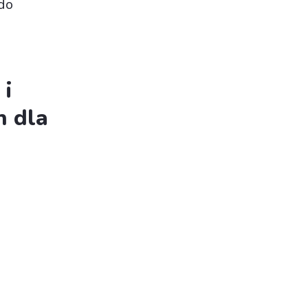
do
 i
h dla