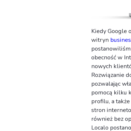
Kiedy Google o
witryn
busines
postanowiliśmy
obecność w Int
nowych klient
Rozwiązanie do
pozwalając wła
pomocą kilku k
profilu, a tak
stron internet
również bez op
Localo postano