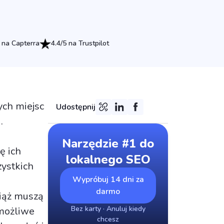
 na Capterra
4.4/5 na Trustpilot
ych miejsc
Udostępnij
.
Narzędzie #1 do
ę ich
lokalnego SEO
ystkich
Wypróbuj 14 dni za
darmo
ciąż muszą
Bez karty · Anuluj kiedy
 możliwe
chcesz