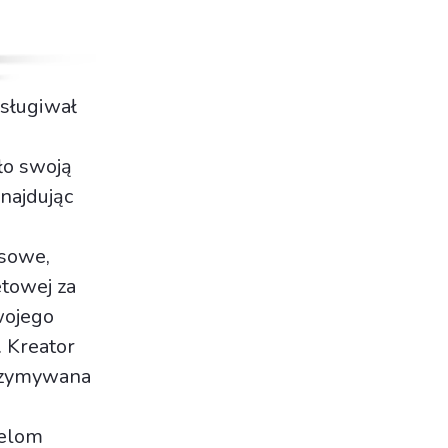
bsługiwał
ło swoją
najdując
esowe,
towej za
wojego
. Kreator
trzymywana
ielom