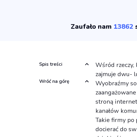
Zaufało nam
13862
s
Spis treści
Wśród rzeczy,
zajmuje dwu- l
Wróć na górę
Wyobraźmy sob
zaangażowane o
stroną interne
kanałów komuni
Takie firmy po
docierać do sw