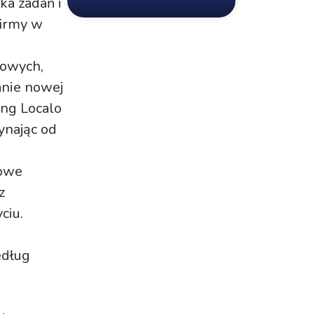
ka zadań i
firmy w
towych,
anie nowej
ing Localo
ynając od
sowe
z
ciu.
edług