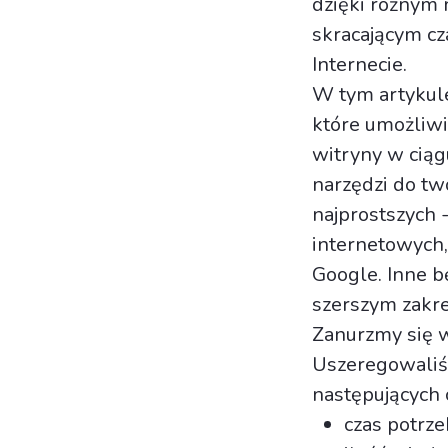
dzięki różnym
skracającym cz
Internecie.
W tym artykul
które umożliw
witryny w ciągu
narzędzi do tw
najprostszych -
internetowych,
Google. Inne b
szerszym zakre
Zanurzmy się w
Uszeregowaliś
następujących 
czas potrz