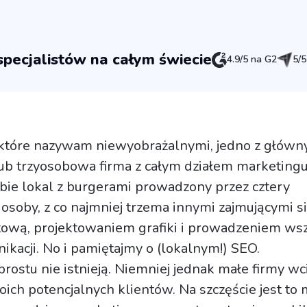
pecjalistów na całym świecie
4.9/5 na G2
5/5
 które nazywam niewyobrażalnymi, jedno z główn
ub trzyosobowa firma z całym działem marketingu
ie lokal z burgerami prowadzony przez cztery
soby, z co najmniej trzema innymi zajmującymi si
tową, projektowaniem grafiki i prowadzeniem wsz
kacji. No i pamiętajmy o (lokalnym!) SEO.
 prostu nie istnieją. Niemniej jednak małe firmy w
oich potencjalnych klientów. Na szczęście jest to