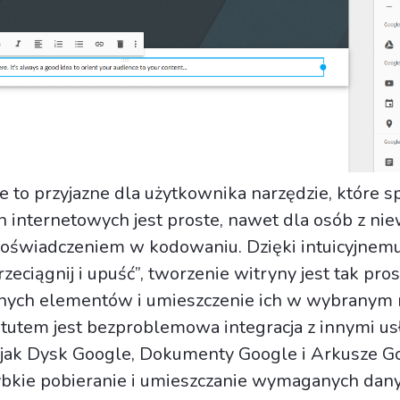
 to przyjazne dla użytkownika narzędzie, które sp
n internetowych jest proste, nawet dla osób z ni
oświadczeniem w kodowaniu. Dzięki intuicyjnem
rzeciągnij i upuść”, tworzenie witryny jest tak pros
nych elementów i umieszczenie ich w wybranym m
utem jest bezproblemowa integracja z innymi u
 jak Dysk Google, Dokumenty Google i Arkusze Go
ybkie pobieranie i umieszczanie wymaganych dan