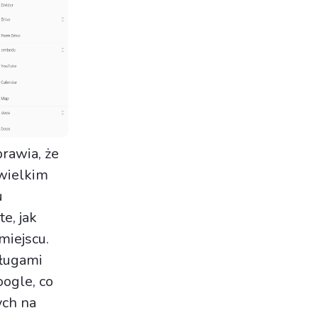
rawia, że
ewielkim
u
te, jak
iejscu.
sługami
ogle, co
ych na