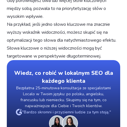
Gdy porównujesz dwa lub więcej słów kluczowych
między sobą, pozwala to na priorytetyzację słów o
wysokim wpływie.
Na przykład, jeśli jedno słowo kluczowe ma znacznie
wyższy wskaźnik widoczności, możesz skupić się na
optymalizacji tego słowa dla natychmiastowego efektu.
Słowa kluczowe o niższej widoczności mogą być
targetowane w perspektywie długoterminowej.
Wiedz, co robić w lokalnym SEO dla
każdego klienta
Bezpłatna 25-minutowa konsultacja ze specjalistami
Localo w Twoim języku: po polsku, angielsku,
francusku lub niemiecku. Skupimy się na tym, co
najważniejsze dla Ciebie i Twoich klientów.
"Bardzo skromni i przyziemni ludzie za tym stoją."