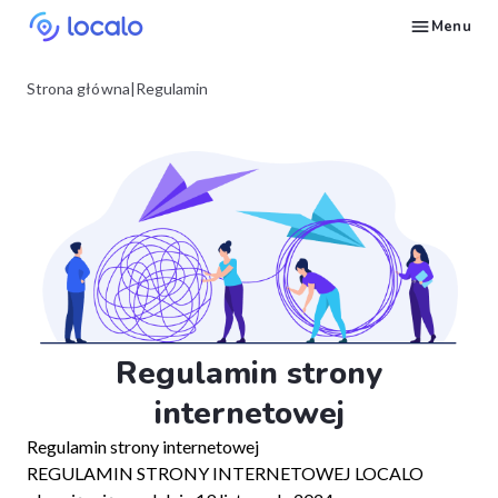
Menu
Śledź pozycje wizytówki Google dla wybranych słów kluczowych
Twórz i publikuj treści dla wizytówki z AI – pojawiaj się w odpowiedziach Ask Maps i LLM-ach
Napraw to, co ciągnie wizytówki Google w dół w wyszukiwaniach
Buduj reputację w Google Maps i LLM-ach dzięki automatycznemu zarządzaniu opiniami Google
Pojawiaj się w lokalnych wyszukiwaniach i odpowiedziach AI dzięki wpisom w katalogach NAP
Generuj strony internetowe dla lokalnych firm na podstawie ich wizytówki
Zdobywaj więcej klientów na usługi lokalnego SEO dzięki automatyzacji
Zbuduj powtarzalny proces lokalnego SEO dla swoich klientów
Daj się znaleźć lokalnym klientom, gotowym do zakupu Twoich usług lub produktów
Skontaktuj się z nami, abyśmy mogli odpowiedzieć na Twoje pytania
Poczytaj o strategiach marketingowych w Google dla lokalnych firm
Przejdź darmowy kurs o tym, jak zwiększyć pozycje lokalnych firm w Google
Sprawdź, jak inni właściciele firm i agencji odnoszą sukcesy z Localo
Strona główna
|
Regulamin
Regulamin strony
internetowej
Regulamin strony internetowej
REGULAMIN STRONY INTERNETOWEJ LOCALO