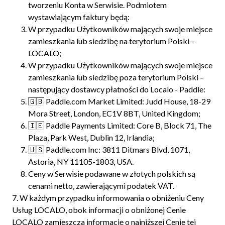
tworzeniu Konta w Serwisie. Podmiotem
wystawiającym faktury będą:
W przypadku Użytkowników mających swoje miejsce
zamieszkania lub siedzibę na terytorium Polski –
LOCALO;
W przypadku Użytkowników mających swoje miejsce
zamieszkania lub siedzibę poza terytorium Polski –
następujący dostawcy płatności do Localo - Paddle:
🇬🇧 Paddle.com Market Limited: Judd House, 18-29
Mora Street, London, EC1V 8BT, United Kingdom;
🇮🇪 Paddle Payments Limited: Core B, Block 71, The
Plaza, Park West, Dublin 12, Irlandia;
🇺🇸 Paddle.com Inc: 3811 Ditmars Blvd, 1071,
Astoria, NY 11105-1803, USA.
Ceny w Serwisie podawane w złotych polskich są
cenami netto, zawierającymi podatek VAT.
7.
W każdym przypadku informowania o obniżeniu Ceny
Usług LOCALO, obok informacji o obniżonej Cenie
LOCALO zamieszcza informację o najniższej Cenie tej