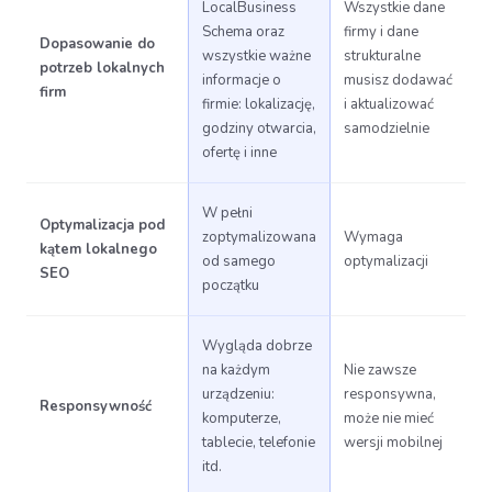
LocalBusiness
Wszystkie dane
Schema oraz
firmy i dane
Dopasowanie do
wszystkie ważne
strukturalne
potrzeb lokalnych
informacje o
musisz dodawać
firm
firmie: lokalizację,
i aktualizować
godziny otwarcia,
samodzielnie
ofertę i inne
W pełni
Optymalizacja pod
zoptymalizowana
Wymaga
kątem lokalnego
od samego
optymalizacji
SEO
początku
Wygląda dobrze
na każdym
Nie zawsze
urządzeniu:
responsywna,
Responsywność
komputerze,
może nie mieć
tablecie, telefonie
wersji mobilnej
itd.