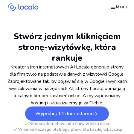
Menu
Śledź pozycje wizytówki Google dla wybranych słów kluczowych
Twórz i publikuj treści dla wizytówki z AI – pojawiaj się w odpowiedziach Ask Maps i LLM-ach
Napraw to, co ciągnie wizytówki Google w dół w wyszukiwaniach
Buduj reputację w Google Maps i LLM-ach dzięki automatycznemu zarządzaniu opiniami Google
Pojawiaj się w lokalnych wyszukiwaniach i odpowiedziach AI dzięki wpisom w katalogach NAP
Generuj strony internetowe dla lokalnych firm na podstawie ich wizytówki
Zdobywaj więcej klientów na usługi lokalnego SEO dzięki automatyzacji
Zbuduj powtarzalny proces lokalnego SEO dla swoich klientów
Daj się znaleźć lokalnym klientom, gotowym do zakupu Twoich usług lub produktów
Skontaktuj się z nami, abyśmy mogli odpowiedzieć na Twoje pytania
Poczytaj o strategiach marketingowych w Google dla lokalnych firm
Przejdź darmowy kurs o tym, jak zwiększyć pozycje lokalnych firm w Google
Sprawdź, jak inni właściciele firm i agencji odnoszą sukcesy z Localo
Stwórz jednym kliknięciem
stronę-wizytówkę, która
rankuje
Kreator stron internetowych AI Localo generuje strony
dla firm tylko na podstawie danych z wizytówki Google.
Zaprojektowane tak, by pojawiać się w Google i wynikach
wyszukiwania w narzędziach AI, strony Localo pomagają
lokalnym firmom zaistnieć online. A my zapewniamy
hosting i aktualizujemy je za Ciebie.
Wypróbuj 14 dni za darmo
Strona internetowa dla firmy w kilka minut
W cenie każdego płatnego planu dla każdej lokalizacji