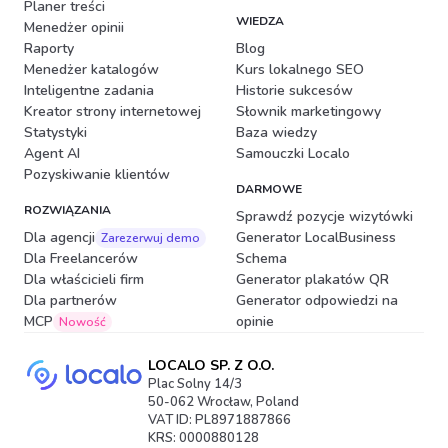
Planer treści
WIEDZA
Menedżer opinii
Raporty
Blog
Menedżer katalogów
Kurs lokalnego SEO
Inteligentne zadania
Historie sukcesów
Kreator strony internetowej
Słownik marketingowy
Statystyki
Baza wiedzy
Agent AI
Samouczki Localo
Pozyskiwanie klientów
DARMOWE
ROZWIĄZANIA
Sprawdź pozycje wizytówki
Dla agencji
Generator LocalBusiness
Zarezerwuj demo
Dla Freelancerów
Schema
Dla właścicieli firm
Generator plakatów QR
Dla partnerów
Generator odpowiedzi na
MCP
opinie
Nowość
LOCALO SP. Z O.O.
Plac Solny 14/3
50-062 Wrocław, Poland
VAT ID: PL8971887866
KRS: 0000880128