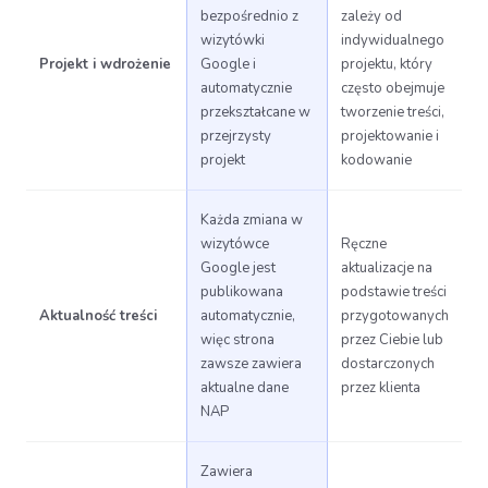
bezpośrednio z
zależy od
wizytówki
indywidualnego
Projekt i wdrożenie
Google i
projektu, który
automatycznie
często obejmuje
przekształcane w
tworzenie treści,
przejrzysty
projektowanie i
projekt
kodowanie
Każda zmiana w
wizytówce
Ręczne
Google jest
aktualizacje na
publikowana
podstawie treści
Aktualność treści
automatycznie,
przygotowanych
więc strona
przez Ciebie lub
zawsze zawiera
dostarczonych
aktualne dane
przez klienta
NAP
Zawiera