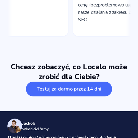
Chcesz zobaczyć, co Localo może
zrobić dla Ciebie?
Testuj za darmo przez 14 dni
Jackob
Właściciel firmy
Dzięki Localo staliśmy się jedną z największych akademii