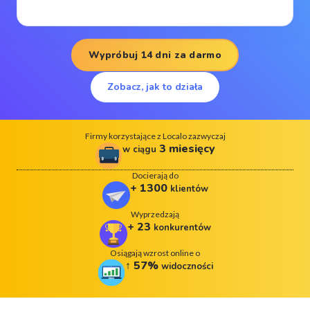
Wypróbuj 14 dni za darmo
Zobacz, jak to działa
Firmy korzystające z Localo zazwyczaj
3
miesięcy
w ciągu
Docierają do
+
1300
klientów
Wyprzedzają
+
23
konkurentów
Osiągają wzrost online o
↑
57
%
widoczności