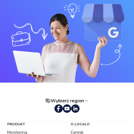
Wybierz region
Portugalski (Brazylia)
PRODUKT
O LOCALO
Monitoring
Cennik