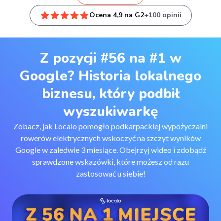
Ocena 4,9 na G2
+100 opinii
Z pozycji #56 na #1 w
Google? Historia lokalnego
biznesu, który podbił
wyszukiwarkę
Zobacz, jak Localo pomogło podkarpackiej wypożyczalni
rowerów elektrycznych wskoczyć na szczyt wyników
Google w zaledwie 3 miesiące. Obejrzyj wideo i zdobądź
sprawdzone wskazówki, które możesz od razu
zastosować u siebie!