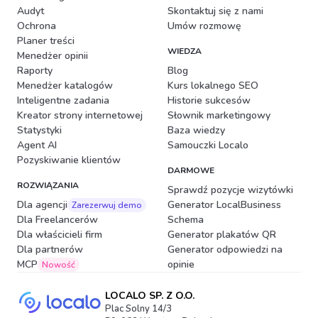
Audyt
Skontaktuj się z nami
Ochrona
Umów rozmowę
Planer treści
WIEDZA
Menedżer opinii
Raporty
Blog
Menedżer katalogów
Kurs lokalnego SEO
Inteligentne zadania
Historie sukcesów
Kreator strony internetowej
Słownik marketingowy
Statystyki
Baza wiedzy
Agent AI
Samouczki Localo
Pozyskiwanie klientów
DARMOWE
ROZWIĄZANIA
Sprawdź pozycje wizytówki
Dla agencji
Generator LocalBusiness
Zarezerwuj demo
Dla Freelancerów
Schema
Dla właścicieli firm
Generator plakatów QR
Dla partnerów
Generator odpowiedzi na
MCP
opinie
Nowość
LOCALO SP. Z O.O.
Plac Solny 14/3