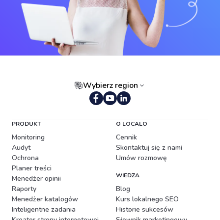
Wybierz region
Portugalski (Brazylia)
PRODUKT
O LOCALO
Monitoring
Cennik
Audyt
Skontaktuj się z nami
Ochrona
Umów rozmowę
Planer treści
WIEDZA
Menedżer opinii
Raporty
Blog
Menedżer katalogów
Kurs lokalnego SEO
Inteligentne zadania
Historie sukcesów
Kreator strony internetowej
Słownik marketingowy