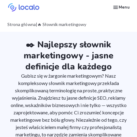
Menu
Śledź pozycje wizytówki Google dla wybranych słów kluczowych
Twórz i publikuj treści dla wizytówki z AI – pojawiaj się w odpowiedziach Ask Maps i LLM-ach
Napraw to, co ciągnie wizytówki Google w dół w wyszukiwaniach
Buduj reputację w Google Maps i LLM-ach dzięki automatycznemu zarządzaniu opiniami Google
Pojawiaj się w lokalnych wyszukiwaniach i odpowiedziach AI dzięki wpisom w katalogach NAP
Generuj strony internetowe dla lokalnych firm na podstawie ich wizytówki
Zdobywaj więcej klientów na usługi lokalnego SEO dzięki automatyzacji
Zbuduj powtarzalny proces lokalnego SEO dla swoich klientów
Daj się znaleźć lokalnym klientom, gotowym do zakupu Twoich usług lub produktów
Skontaktuj się z nami, abyśmy mogli odpowiedzieć na Twoje pytania
Poczytaj o strategiach marketingowych w Google dla lokalnych firm
Przejdź darmowy kurs o tym, jak zwiększyć pozycje lokalnych firm w Google
Sprawdź, jak inni właściciele firm i agencji odnoszą sukcesy z Localo
Strona główna
|
🔥 Słownik marketingowy
✒️ Najlepszy słownik
marketingowy - jasne
definicje dla każdego
Gubisz się w żargonie marketingowym? Nasz
kompleksowy słownik marketingowy przekłada
skomplikowaną terminologię na proste, praktyczne
wyjaśnienia. Znajdziesz tu jasne definicje SEO, reklamy
online, wskaźników biznesowych i nie tylko — wszystko
zaprojektowane, aby pomóc Ci zrozumieć koncepcje
marketingowe bez bólu głowy. Niezależnie od tego, czy
jesteś właścicielem małej firmy czy profesjonalistą
marketingu, to narzędzie zamienia skomplikowane