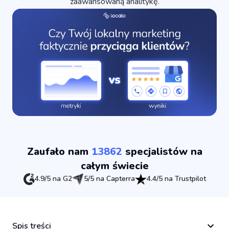
zaawansowaną analitykę.
Zaufało nam
13862
specjalistów na
całym świecie
4.9/5 na G2
5/5 na Capterra
4.4/5 na Trustpilot
Spis treści