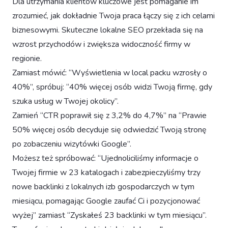
Dla utrzymania klientów kluczowe jest pomaganie im
zrozumieć, jak dokładnie Twoja praca łączy się z ich celami
biznesowymi. Skuteczne lokalne SEO przekłada się na
wzrost przychodów i zwiększa widoczność firmy w
regionie.
Zamiast mówić: “Wyświetlenia w local packu wzrosły o
40%”, spróbuj: “40% więcej osób widzi Twoją firmę, gdy
szuka usług w Twojej okolicy”.
Zamień “CTR poprawił się z 3,2% do 4,7%” na “Prawie
50% więcej osób decyduje się odwiedzić Twoją stronę
po zobaczeniu wizytówki Google”.
Możesz też spróbować: “Ujednoliciliśmy informacje o
Twojej firmie w 23 katalogach i zabezpieczyliśmy trzy
nowe backlinki z lokalnych izb gospodarczych w tym
miesiącu, pomagając Google zaufać Ci i pozycjonować
wyżej” zamiast “Zyskałeś 23 backlinki w tym miesiącu”.