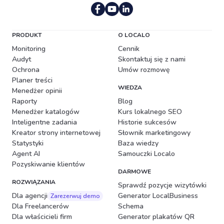
Portugalski (Brazylia)
PRODUKT
O LOCALO
Monitoring
Cennik
Audyt
Skontaktuj się z nami
Ochrona
Umów rozmowę
Planer treści
WIEDZA
Menedżer opinii
Raporty
Blog
Menedżer katalogów
Kurs lokalnego SEO
Inteligentne zadania
Historie sukcesów
Kreator strony internetowej
Słownik marketingowy
Statystyki
Baza wiedzy
Agent AI
Samouczki Localo
Pozyskiwanie klientów
DARMOWE
ROZWIĄZANIA
Sprawdź pozycje wizytówki
Dla agencji
Generator LocalBusiness
Zarezerwuj demo
Dla Freelancerów
Schema
Dla właścicieli firm
Generator plakatów QR