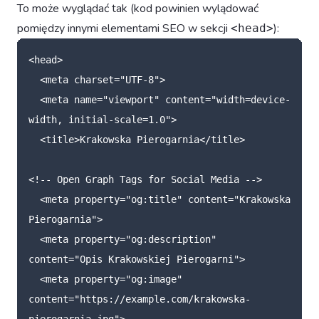
To może wyglądać tak (kod powinien wylądować
pomiędzy innymi elementami SEO w sekcji
):
<head>
<head>
<meta
charset=
"UTF-8"
>
<meta
name=
"viewport"
content=
"width=device-
width, initial-scale=1.0"
>
<title>
Krakowska Pierogarnia
</title>
<!-- Open Graph Tags for Social Media -->
<meta
property=
"og:title"
content=
"Krakowska 
Pierogarnia"
>
<meta
property=
"og:description"
content=
"Opis Krakowskiej Pierogarni"
>
<meta
property=
"og:image"
content=
"https://example.com/krakowska-