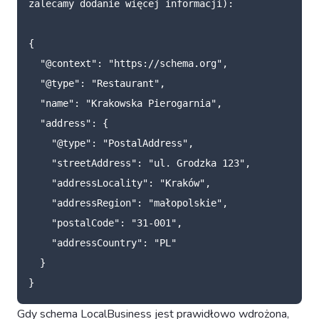
zalecamy
dodanie
więcej
informacji):
{
"@context"
:
"https://schema.org"
,
"@type"
:
"Restaurant"
,
"name"
:
"Krakowska Pierogarnia"
,
"address"
:
{
"@type"
:
"PostalAddress"
,
"streetAddress"
:
"ul. Grodzka 123"
,
"addressLocality"
:
"Kraków"
,
"addressRegion"
:
"małopolskie"
,
"postalCode"
:
"31-001"
,
"addressCountry"
:
"PL"
}
}
Gdy schema LocalBusiness jest prawidłowo wdrożona,