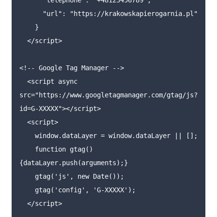
"
telephone
"
:
"
+48123456789
"
,
"
url
"
:
"
https://krakowskapierogarnia.pl
"
}
</script>
<!-- Google Tag Manager -->
<script 
async
src=
"https://www.googletagmanager.com/gtag/js?
id=G-XXXXX"
></script>
<script>
window
.
dataLayer
=
window
.
dataLayer
||
[];
function
gtag
()
{
dataLayer
.
push
(
arguments
);}
gtag
(
'
js
'
,
new
Date
());
gtag
(
'
config
'
,
'
G-XXXXX
'
);
</script>