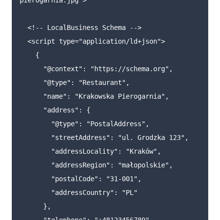
pierogarnia.jpg"
>
<!-- LocalBusiness Schema -->
<script 
type=
"application/ld+json"
>
{
"
@context
"
:
"
https://schema.org
"
,
"
@type
"
:
"
Restaurant
"
,
"
name
"
:
"
Krakowska Pierogarnia
"
,
"
address
"
:
{
"
@type
"
:
"
PostalAddress
"
,
"
streetAddress
"
:
"
ul. Grodzka 123
"
,
"
addressLocality
"
:
"
Kraków
"
,
"
addressRegion
"
:
"
małopolskie
"
,
"
postalCode
"
:
"
31-001
"
,
"
addressCountry
"
:
"
PL
"
},