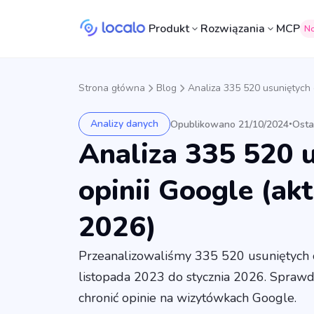
Produkt
Rozwiązania
MCP
N
Strona główna
Blog
Analiza 335 520 usuniętych 
Analizy danych
Opublikowano 21/10/2024
Osta
•
Analiza 335 520 
opinii Google (akt
2026)
Przeanalizowaliśmy 335 520 usuniętych o
listopada 2023 do stycznia 2026. Sprawdź
chronić opinie na wizytówkach Google.