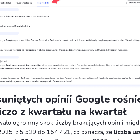
suniętych opinii Google rośni
czo z kwartału na kwartał
ało ogromny skok liczby brakujących opinii międ
2025, z 5 529 do 154 421, co oznacza, że
liczba u