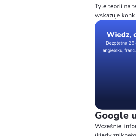
Tyle teorii na 
wskazuje konkr
Wiedz, c
Bezpłatna 25-
angielsku, franc
Google u
Wcześniej info
(kiedy zniknęł