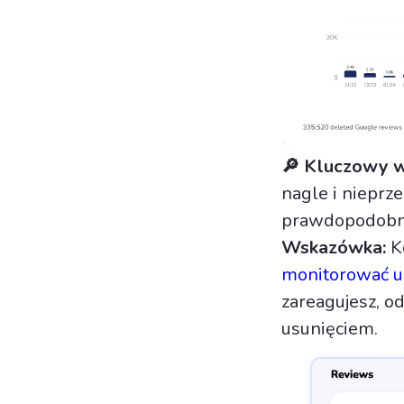
🔎 Kluczowy w
nagle i nieprz
prawdopodobni
Wskazówka:
Ko
monitorować us
zareagujesz, o
usunięciem.