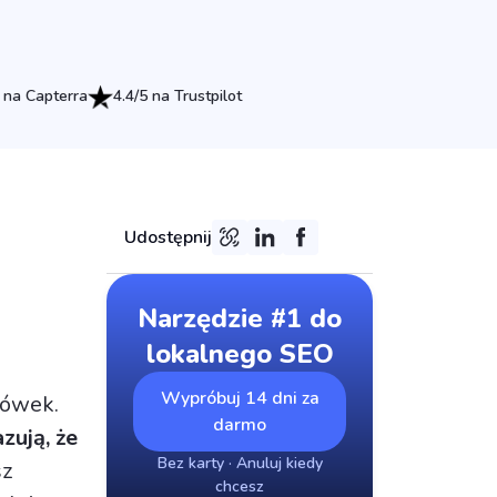
 na Capterra
4.4/5 na Trustpilot
Udostępnij
Narzędzie #1 do
lokalnego SEO
Wypróbuj 14 dni za
tówek.
darmo
zują, że
Bez karty · Anuluj kiedy
sz
chcesz