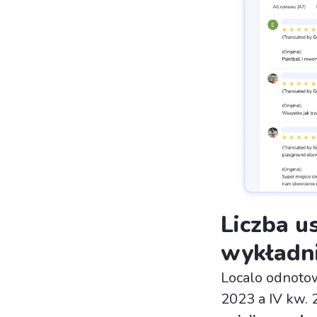
Liczba u
wykładni
Localo odnotow
2023 a IV kw. 