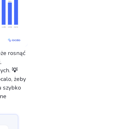
oże rosnąć
,
nych.
💡
calo, żeby
u szybko
one