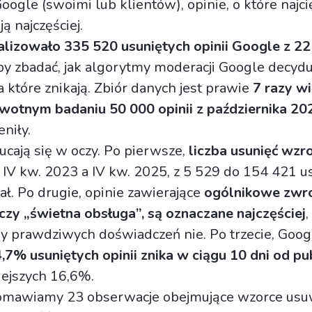
ogle (swoimi lub klientów), opinie, o które najci
ą najczęściej.
alizowało 335 520 usuniętych opinii Google z 2
eby zbadać, jak algorytmy moderacji Google decydu
 a które znikają. Zbiór danych jest prawie
7 razy wi
wotnym badaniu 50 000 opinii z października 20
niły.
ucają się w oczy. Po pierwsze,
liczba usunięć wzr
IV kw. 2023 a IV kw. 2025, z 5 529 do 154 421 u
ał. Po drugie, opinie zawierające
ogólnikowe zwro
czy „świetna obsługa”, są oznaczane najczęściej
,
y prawdziwych doświadczeń nie. Po trzecie, Goog
,7% usuniętych opinii znika w ciągu 10 dni od pub
ejszych 16,6%.
 omawiamy 23 obserwacje obejmujące wzorce usuw