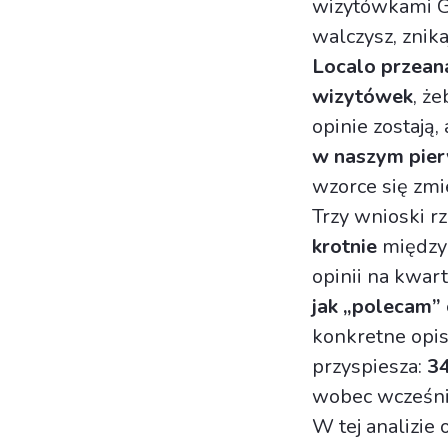
wizytówkami Go
walczysz, znikaj
Localo przean
wizytówek
, ż
opinie zostają,
w naszym pier
wzorce się zmie
Trzy wnioski rz
krotnie
między 
opinii na kwart
jak „polecam” 
konkretne opis
przyspiesza:
34
wobec wcześni
W tej analizie