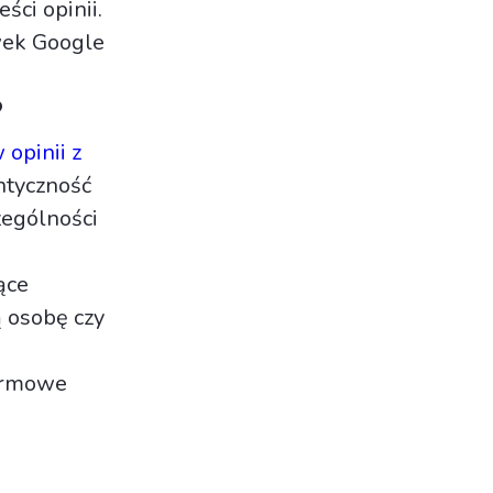
eści opinii.
ówek Google
?
opinii z
entyczność
zególności
zące
ą osobę czy
darmowe