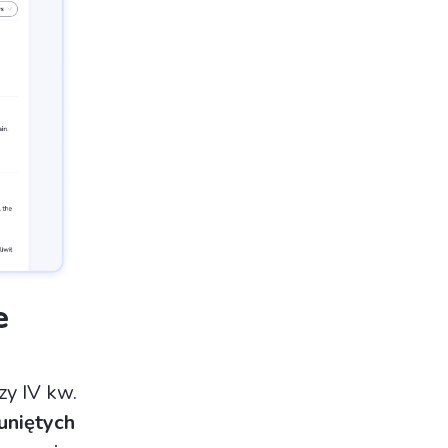
e
zy IV kw.
suniętych