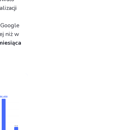
lizacji
 Google
ej niż w
miesiąca