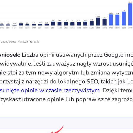
niosek:
Liczba opinii usuwanych przez Google m
ewidywalnie. Jeśli zauważysz nagły wzrost usunięć
e stoi za tym nowy algorytm lub zmiana wytycz
rzystaj z narzędzi do lokalnego SEO, takich jak Lo
unięte opinie w czasie rzeczywistym
. Dzięki tem
dzyskasz utracone opinie lub poprawisz te zagroż