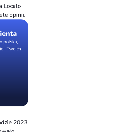
a Localo
le opinii.
ienta
o polsku,
ie i Twoich
adzie 2023
kowało