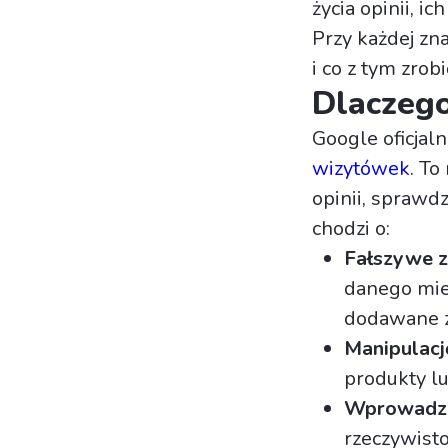
życia opinii, ic
Przy każdej zn
i co z tym zrobi
Dlaczego
Google oficjal
wizytówek
. To
opinii, sprawdz
chodzi o:
Fałszywe 
danego miej
dodawane 
Manipulacj
produkty lu
Wprowadza
rzeczywist