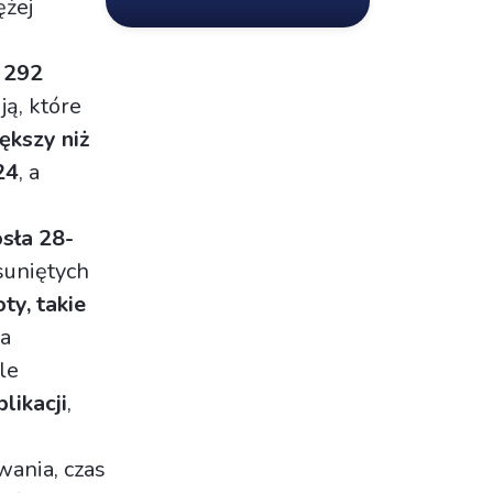
ężej
2 292
ją, które
ększy niż
24
, a
osła 28-
suniętych
ty, takie
 a
le
likacji
,
ania, czas