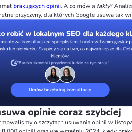
temat
brakujących opinii
. A co mówią
fakty
? Analiz
etne przyczyny, dla których Google usuwa tak wie
o robić w lokalnym SEO dla każdego kl
minutowa konsultacja ze specjalistami Localo w Twoim języku: p
usku lub niemiecku. Skupimy się na tym, co najważniejsze dla Cieb
klientów.
"Bardzo skromni i przyziemni ludzie za tym stoją."
Umów bezpłatną konsultację
suwa opinie coraz szybciej
rmowaliśmy o szczytach usuwania opinii w listop
o 8 000 opinii) oraz we wrześniu 2024, kiedy bra