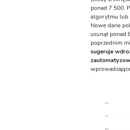
ponad 7 500. Po
algorytmu lub
Nowe dane pok
usunął ponad 8
poprzednim mi
sugeruje wdro
zautomatyzow
wprowadzające