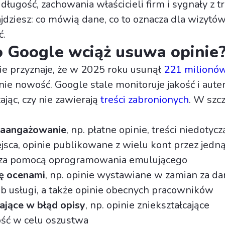
h długość, zachowania właścicieli firm i sygnały z tr
ajdziesz: co mówią dane, co to oznacza dla wizyt
ć.
 Google wciąż usuwa opinie
nie przyznaje, że w 2025 roku usunął
221 milionów 
 nie nowość. Google stale monitoruje jakość i aut
ając, czy nie zawierają
treści zabronionych
. W szc
zaangażowanie
, np. płatne opinie, treści niedotyc
sca, opinie publikowane z wielu kont przez jedn
za pomocą oprogramowania emulującego
ę ocenami
, np. opinie wystawiane w zamian za 
b usługi, a także opinie obecnych pracowników
jące w błąd opisy
, np. opinie zniekształcające
ość w celu oszustwa