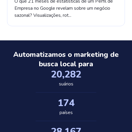
O que 21 meses de estatísticas de um Perfil de
Empresa no Google revelam sobre um negócio
sazonal? Visualizações, rot...
Automatizamos o marketing de
busca local para
20,389
suários
175
países
28,318