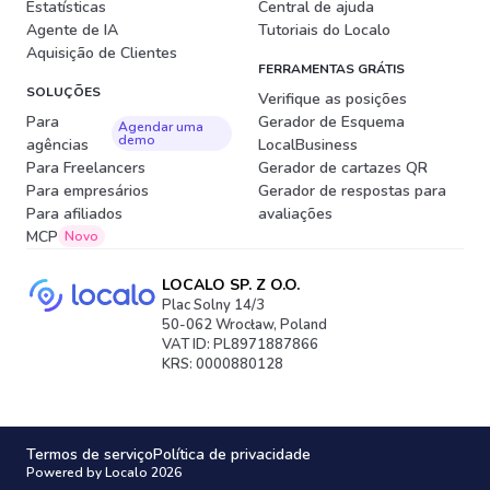
Estatísticas
Central de ajuda
Agente de IA
Tutoriais do Localo
Aquisição de Clientes
FERRAMENTAS GRÁTIS
SOLUÇÕES
Verifique as posições
Para
Gerador de Esquema
Agendar uma
demo
agências
LocalBusiness
Para Freelancers
Gerador de cartazes QR
Para empresários
Gerador de respostas para
Para afiliados
avaliações
MCP
Novo
LOCALO SP. Z O.O.
Plac Solny 14/3
50-062 Wrocław, Poland
VAT ID: PL8971887866
KRS: 0000880128
Termos de serviço
Política de privacidade
Powered by Localo 2026