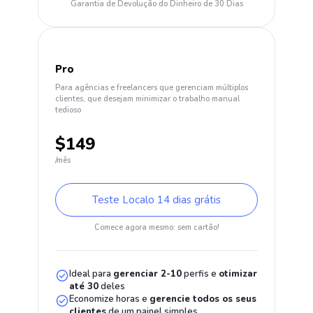
Garantia de Devolução do Dinheiro de 30 Dias
Pro
Para agências e freelancers que gerenciam múltiplos
clientes, que desejam minimizar o trabalho manual
tedioso
$149
/mês
Teste Localo 14 dias grátis
Comece agora mesmo: sem cartão!
Ideal para
gerenciar
2-10
perfis e
otimizar
até
30
deles
Economize horas e
gerencie todos os seus
clientes
de um painel simples