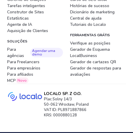
Tarefas inteligentes
Histórias de sucesso
Construtor de Sites
Dicionário de marketing
Estatísticas
Central de ajuda
Agente de IA
Tutoriais do Localo
Aquisição de Clientes
FERRAMENTAS GRÁTIS
SOLUÇÕES
Verifique as posições
Para
Gerador de Esquema
Agendar uma
demo
agências
LocalBusiness
Para Freelancers
Gerador de cartazes QR
Para empresários
Gerador de respostas para
Para afiliados
avaliações
MCP
Novo
LOCALO SP. Z O.O.
Plac Solny 14/3
50-062 Wrocław, Poland
VAT ID: PL8971887866
KRS: 0000880128