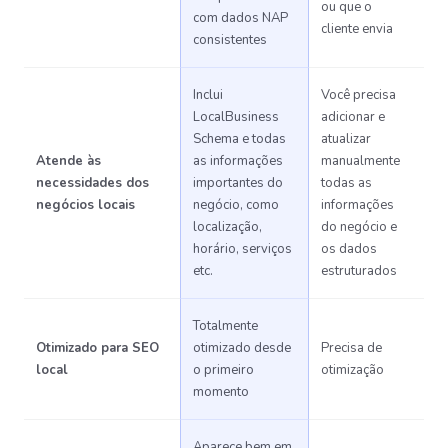
ou que o
com dados NAP
cliente envia
consistentes
Inclui
Você precisa
LocalBusiness
adicionar e
Schema e todas
atualizar
Atende às
as informações
manualmente
necessidades dos
importantes do
todas as
negócios locais
negócio, como
informações
localização,
do negócio e
horário, serviços
os dados
etc.
estruturados
Totalmente
Otimizado para SEO
otimizado desde
Precisa de
local
o primeiro
otimização
momento
Aparece bem em