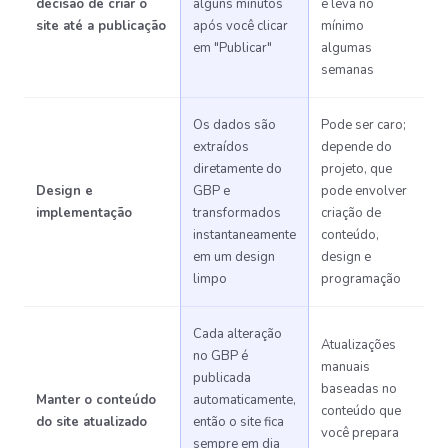
decisão de criar o
alguns minutos
e leva no
site até a publicação
após você clicar
mínimo
em "Publicar"
algumas
semanas
Os dados são
Pode ser caro;
extraídos
depende do
diretamente do
projeto, que
Design e
GBP e
pode envolver
implementação
transformados
criação de
instantaneamente
conteúdo,
em um design
design e
limpo
programação
Cada alteração
Atualizações
no GBP é
manuais
publicada
baseadas no
Manter o conteúdo
automaticamente,
conteúdo que
do site atualizado
então o site fica
você prepara
sempre em dia