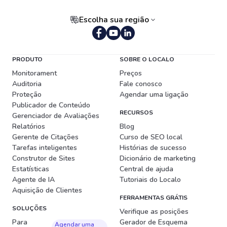
Escolha sua região
Português (Brasil)
PRODUTO
SOBRE O LOCALO
Monitorament
Preços
Auditoria
Fale conosco
Proteção
Agendar uma ligação
Publicador de Conteúdo
RECURSOS
Gerenciador de Avaliações
Relatórios
Blog
Gerente de Citações
Curso de SEO local
Tarefas inteligentes
Histórias de sucesso
Construtor de Sites
Dicionário de marketing
Estatísticas
Central de ajuda
Agente de IA
Tutoriais do Localo
Aquisição de Clientes
FERRAMENTAS GRÁTIS
SOLUÇÕES
Verifique as posições
Para
Gerador de Esquema
Agendar uma