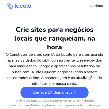
Menu
Monitore posições do Perfil da empresa para palavras-chave locais selecionadas
Crie e publique conteúdo no Google Business Profile com IA para ser citado no Ask Maps e em outros LLMs.
Conserte o que está puxando Perfis da empresa Google para baixo nas buscas locais
Construa reputação no Google Maps e nos LLMs com o gerenciamento automatizado de avaliações do Google.
Apareça em pesquisas locais e respostas de IA com presença nos diretórios certos.
Acompanhe as estatísticas do seu perfil e faça mais do que funciona
Pergunte ao Localo AI por estratégias e ideias para sua empresa
Construa um processo repetível de SEO local para seus clientes
Deixe-se encontrar por clientes locais prontos para comprar seus serviços ou produtos
Nos envie um email para que possamos responder suas perguntas
Encontre estratégias de marketing local e SEO para empresas no Google
Faça um curso gratuito sobre como colocar uma empresa local em primeiro no Google
Veja como usar as funcionalidades do Localo com vídeos passo a passo
Veja como outros proprietários de empresas e agências têm sucesso com o Localo
Veja a visibilidade da sua empresa local diante da concorrência
Crie sites para negócios
locais que ranqueiam, na
hora
O Construtor de sites com IA da Localo gera sites usando
apenas os dados do GBP do seu cliente. Desenvolvidos
para ranquear no Google e aparecer nos resultados de
busca com IA, eles ajudam negócios locais a serem
encontrados online. A hospedagem e as atualizações do
site ficam por nossa conta.
Comece 14 dias grátis
Site de uma página responsivo no ar em minutos
Incluído em todos os planos pagos para cada localização