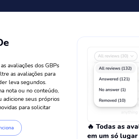
De
 as avaliações dos GBPs
tre as avaliações para
er leva segundos.
na nota ou no conteúdo,
u adicione seus próprios
vidas para solicitar
🔥 Todas as ava
nciona
em um só lugar