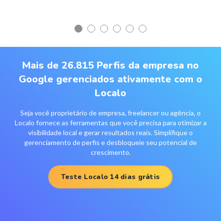
Mais de 26.815 Perfis da empresa no
Google gerenciados ativamente com o
Localo
Seja você proprietário de empresa, freelancer ou agência, o
Localo fornece as ferramentas que você precisa para otimizar a
visibilidade local e gerar resultados reais. Simplifique o
gerenciamento de perfis e desbloqueie seu potencial de
crescimento.
Teste Localo 14 dias grátis