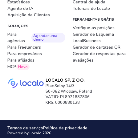
Estatísticas
Central de ajuda
Agente de IA
Tutoriais do Localo
Aquisição de Clientes
FERRAMENTAS GRÁTIS
SOLUÇÕES
Verifique as posições
Para
Gerador de Esquema
Agendar uma
demo
agências
LocalBusiness
Para Freelancers
Gerador de cartazes QR
Para empresários
Gerador de respostas para
Para afiliados
avaliações
MCP
Novo
LOCALO SP. Z O.O.
Plac Solny 14/3
50-062 Wrocław, Poland
VAT ID: PL8971887866
KRS: 0000880128
Termos de serviço
Política de privacidade
Powered by Localo 2026