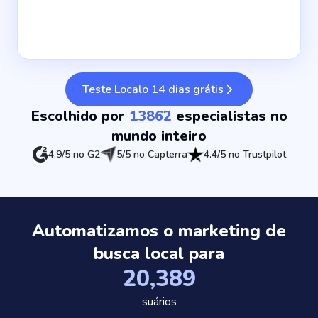
Teste Localo 14 dias grátis
Escolhido por
13862
especialistas no
mundo inteiro
4.9/5 no G2
5/5 no Capterra
4.4/5 no Trustpilot
Automatizamos o marketing de
busca local para
20,389
suários