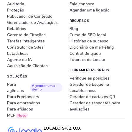
Auditoria
Fale conosco
Proteção
Agendar uma ligação
Publicador de Conteúdo
RECURSOS
Gerenciador de Avaliações
Relatórios
Blog
Gerente de Citações
Curso de SEO local
Tarefas inteligentes
Histórias de sucesso
Construtor de Sites
Dicionário de marketing
Estatísticas
Central de ajuda
Agente de IA
Tutoriais do Localo
Aquisição de Clientes
FERRAMENTAS GRÁTIS
SOLUÇÕES
Verifique as posições
Para
Gerador de Esquema
Agendar uma
demo
agências
LocalBusiness
Para Freelancers
Gerador de cartazes QR
Para empresários
Gerador de respostas para
Para afiliados
avaliações
MCP
Novo
LOCALO SP. Z O.O.