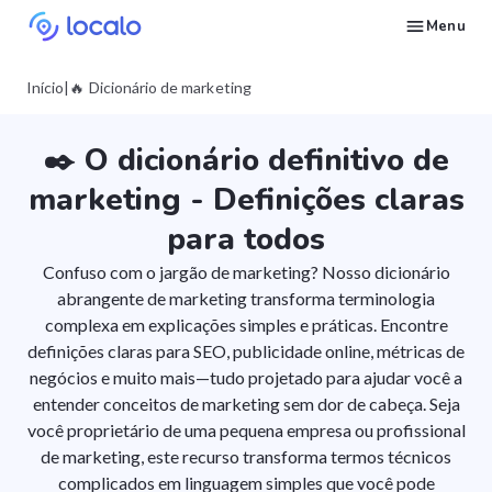
Menu
Monitore posições do Perfil da empresa para palavras-chave locais selecionadas
Crie e publique conteúdo no Google Business Profile com IA para ser citado no Ask Maps e em outros LLMs.
Conserte o que está puxando Perfis da empresa Google para baixo nas buscas locais
Construa reputação no Google Maps e nos LLMs com o gerenciamento automatizado de avaliações do Google.
Apareça em pesquisas locais e respostas de IA com presença nos diretórios certos.
Acompanhe as estatísticas do seu perfil e faça mais do que funciona
Pergunte ao Localo AI por estratégias e ideias para sua empresa
Construa um processo repetível de SEO local para seus clientes
Deixe-se encontrar por clientes locais prontos para comprar seus serviços ou produtos
Nos envie um email para que possamos responder suas perguntas
Encontre estratégias de marketing local e SEO para empresas no Google
Faça um curso gratuito sobre como colocar uma empresa local em primeiro no Google
Veja como usar as funcionalidades do Localo com vídeos passo a passo
Veja como outros proprietários de empresas e agências têm sucesso com o Localo
Veja a visibilidade da sua empresa local diante da concorrência
Início
|
🔥 Dicionário de marketing
✒️ O dicionário definitivo de
marketing - Definições claras
para todos
Confuso com o jargão de marketing? Nosso dicionário
abrangente de marketing transforma terminologia
complexa em explicações simples e práticas. Encontre
definições claras para SEO, publicidade online, métricas de
negócios e muito mais—tudo projetado para ajudar você a
entender conceitos de marketing sem dor de cabeça. Seja
você proprietário de uma pequena empresa ou profissional
de marketing, este recurso transforma termos técnicos
complicados em linguagem simples que você pode