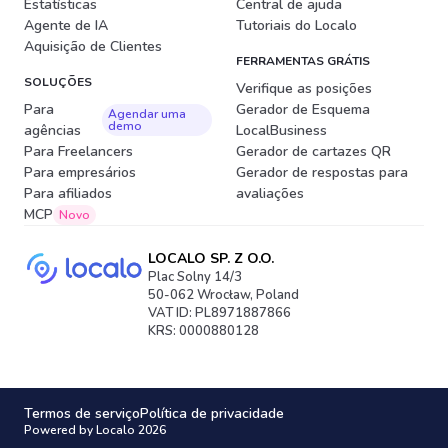
Estatísticas
Central de ajuda
Agente de IA
Tutoriais do Localo
Aquisição de Clientes
FERRAMENTAS GRÁTIS
SOLUÇÕES
Verifique as posições
Para
Gerador de Esquema
Agendar uma
demo
agências
LocalBusiness
Para Freelancers
Gerador de cartazes QR
Para empresários
Gerador de respostas para
Para afiliados
avaliações
MCP
Novo
LOCALO SP. Z O.O.
Plac Solny 14/3
50-062 Wrocław, Poland
VAT ID: PL8971887866
KRS: 0000880128
Termos de serviço
Política de privacidade
Powered by Localo 2026