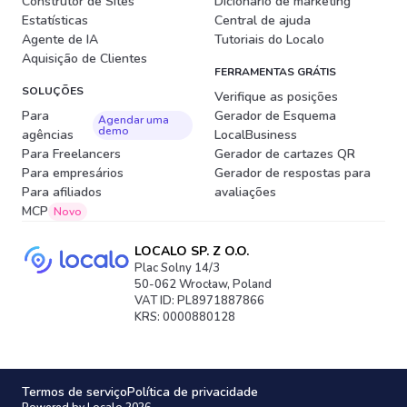
Construtor de Sites
Dicionário de marketing
Estatísticas
Central de ajuda
Agente de IA
Tutoriais do Localo
Aquisição de Clientes
FERRAMENTAS GRÁTIS
SOLUÇÕES
Verifique as posições
Para
Gerador de Esquema
Agendar uma
demo
agências
LocalBusiness
Para Freelancers
Gerador de cartazes QR
Para empresários
Gerador de respostas para
Para afiliados
avaliações
MCP
Novo
LOCALO SP. Z O.O.
Plac Solny 14/3
50-062 Wrocław, Poland
VAT ID: PL8971887866
KRS: 0000880128
Termos de serviço
Política de privacidade