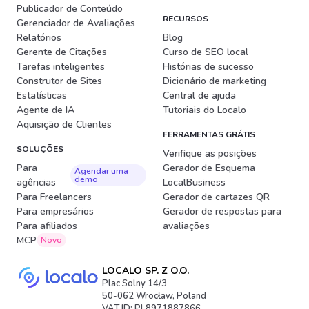
Publicador de Conteúdo
RECURSOS
Gerenciador de Avaliações
Relatórios
Blog
Gerente de Citações
Curso de SEO local
Tarefas inteligentes
Histórias de sucesso
Construtor de Sites
Dicionário de marketing
Estatísticas
Central de ajuda
Agente de IA
Tutoriais do Localo
Aquisição de Clientes
FERRAMENTAS GRÁTIS
SOLUÇÕES
Verifique as posições
Para
Gerador de Esquema
Agendar uma
demo
agências
LocalBusiness
Para Freelancers
Gerador de cartazes QR
Para empresários
Gerador de respostas para
Para afiliados
avaliações
MCP
Novo
LOCALO SP. Z O.O.
Plac Solny 14/3
50-062 Wrocław, Poland
VAT ID: PL8971887866