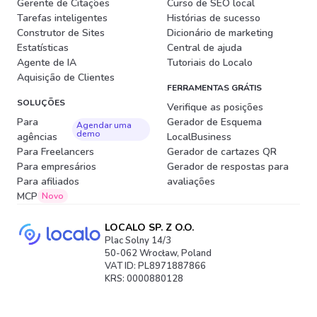
Gerente de Citações
Curso de SEO local
Tarefas inteligentes
Histórias de sucesso
Construtor de Sites
Dicionário de marketing
Estatísticas
Central de ajuda
Agente de IA
Tutoriais do Localo
Aquisição de Clientes
FERRAMENTAS GRÁTIS
SOLUÇÕES
Verifique as posições
Para
Gerador de Esquema
Agendar uma
demo
agências
LocalBusiness
Para Freelancers
Gerador de cartazes QR
Para empresários
Gerador de respostas para
Para afiliados
avaliações
MCP
Novo
LOCALO SP. Z O.O.
Plac Solny 14/3
50-062 Wrocław, Poland
VAT ID: PL8971887866
KRS: 0000880128