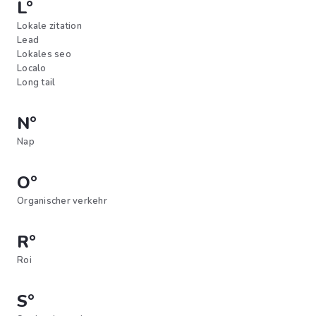
L°
Lokale zitation
Lead
Lokales seo
Localo
Long tail
N°
Nap
O°
Organischer verkehr
R°
Roi
S°