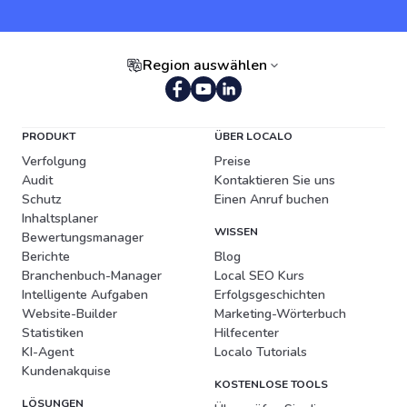
Region auswählen
Portugiesisch (Brasilien)
PRODUKT
ÜBER LOCALO
Verfolgung
Preise
Audit
Kontaktieren Sie uns
Schutz
Einen Anruf buchen
Inhaltsplaner
WISSEN
Bewertungsmanager
Berichte
Blog
Branchenbuch-Manager
Local SEO Kurs
Intelligente Aufgaben
Erfolgsgeschichten
Website-Builder
Marketing-Wörterbuch
Statistiken
Hilfecenter
KI-Agent
Localo Tutorials
Kundenakquise
KOSTENLOSE TOOLS
LÖSUNGEN