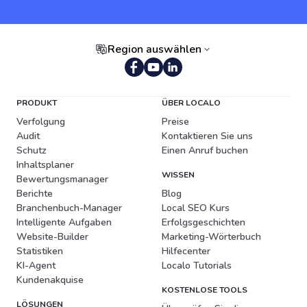
Region auswählen
Portugiesisch (Brasilien)
PRODUKT
ÜBER LOCALO
Verfolgung
Preise
Audit
Kontaktieren Sie uns
Schutz
Einen Anruf buchen
Inhaltsplaner
WISSEN
Bewertungsmanager
Berichte
Blog
Branchenbuch-Manager
Local SEO Kurs
Intelligente Aufgaben
Erfolgsgeschichten
Website-Builder
Marketing-Wörterbuch
Statistiken
Hilfecenter
KI-Agent
Localo Tutorials
Kundenakquise
KOSTENLOSE TOOLS
LÖSUNGEN