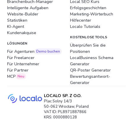
Branchenbuch-Manager
Local SEO Kurs
Intelligente Aufgaben
Erfolgsgeschichten
Website-Builder
Marketing-Wörterbuch
Statistiken
Hilfecenter
KI-Agent
Localo Tutorials
Kundenakquise
KOSTENLOSE TOOLS
LÖSUNGEN
Überprüfen Sie die
Für Agenturen
Positionen
Demo buchen
Für Freelancer
LocalBusiness Schema
Für Unternehmer
Generator
Für Partner
QR-Poster Generator
MCP
Bewertungsantwort-
Neu
Generator
LOCALO SP. Z O.O.
Plac Solny 14/3
50-062 Wrocław, Poland
VAT ID: PL8971887866
KRS: 0000880128