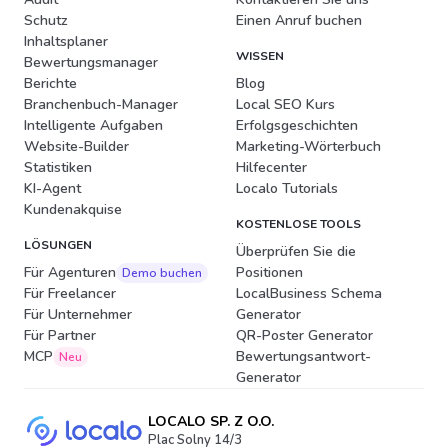
Schutz
Einen Anruf buchen
Inhaltsplaner
WISSEN
Bewertungsmanager
Berichte
Blog
Branchenbuch-Manager
Local SEO Kurs
Intelligente Aufgaben
Erfolgsgeschichten
Website-Builder
Marketing-Wörterbuch
Statistiken
Hilfecenter
KI-Agent
Localo Tutorials
Kundenakquise
KOSTENLOSE TOOLS
LÖSUNGEN
Überprüfen Sie die
Für Agenturen
Positionen
Demo buchen
Für Freelancer
LocalBusiness Schema
Für Unternehmer
Generator
Für Partner
QR-Poster Generator
MCP
Bewertungsantwort-
Neu
Generator
LOCALO SP. Z O.O.
Plac Solny 14/3