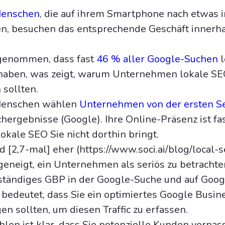
Menschen
, die auf ihrem Smartphone nach etwas i
n, besuchen das entsprechende Geschäft innerh
genommen, dass fast
46 % aller Google-Suchen
l
haben, was zeigt, warum Unternehmen lokale SE
 sollten.
Menschen wählen
Unternehmen von der ersten Se
hergebnisse (Google). Ihre Online-Präsenz ist fas
okale SEO Sie nicht dorthin bringt.
 [2,7-mal] eher (https://www.soci.ai/blog/local-s
) geneigt, ein Unternehmen als seriös zu betracht
llständiges GBP in der Google-Suche und auf Goo
 bedeutet, dass Sie ein optimiertes Google Busine
en sollten, um diesen Traffic zu erfassen.
hlen ist klar, dass Sie potenzielle Kunden verpa