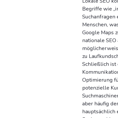
Lokale SEO kon
Begriffe wie „
Suchanfragen 
Menschen, was 
Google Maps zu
nationale SEO 
möglicherweise
zu Laufkundsch
Schließlich is
Kommunikation 
Optimierung fü
potenzielle Ku
Suchmaschinen
aber häufig d
hauptsächlich 