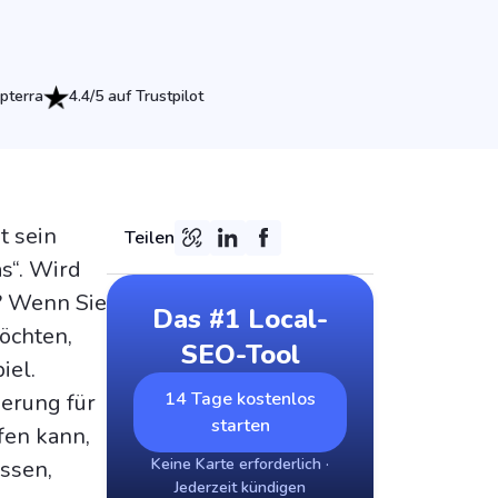
pterra
4.4/5 auf Trustpilot
t sein
Teilen
s“. Wird
? Wenn Sie
Das #1 Local-
öchten,
SEO-Tool
iel.
14 Tage kostenlos
erung für
starten
fen kann,
Keine Karte erforderlich ·
ssen,
Jederzeit kündigen