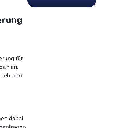
erung
erung für
den an,
ternehmen
nen dabei
chanfragen