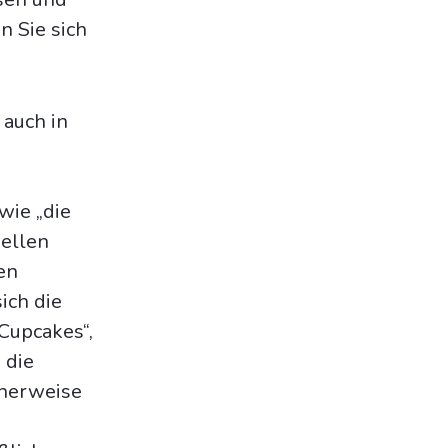
n Sie sich
 auch in
wie „die
iellen
en
ich die
Cupcakes“,
 die
cherweise