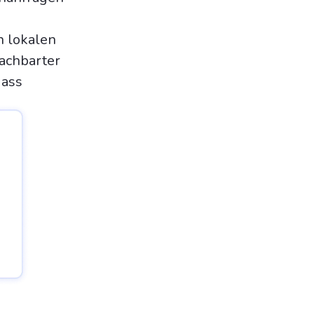
n lokalen
achbarter
dass