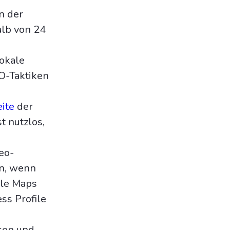
n der
alb von 24
okale
O-Taktiken
ite
der
t nutzlos,
eo-
en, wenn
gle Maps
ss Profile
ssen und