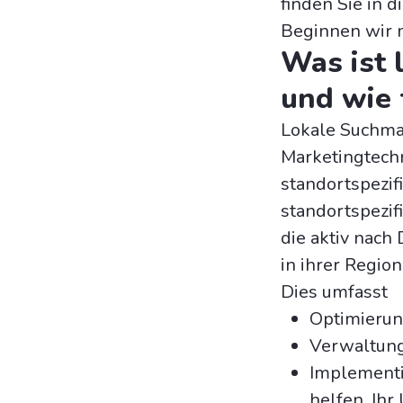
finden Sie in d
Beginnen wir 
Was ist 
und wie 
Lokale Suchmas
Marketingtechni
standortspezif
standortspezif
die aktiv nach
in ihrer Region
Dies umfasst
Optimierung
Verwaltung
Implementi
helfen, Ih