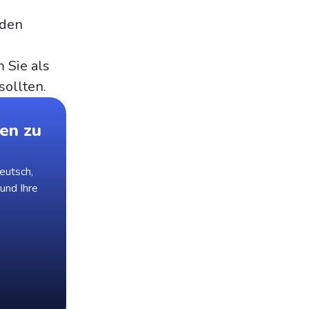
nden
 Sie als
sollten.
en zu
eutsch,
 und Ihre