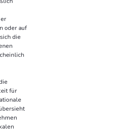
ßlich
der
n oder auf
sich die
denen
cheinlich
die
eit für
ationale
übersieht
nehmen
okalen