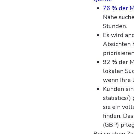
76 % der 
Nähe suche
Stunden.
Es wird an
Absichten 
priorisieren
92 % der 
lokalen Suc
wenn Ihre l
Kunden sind
statistics/
sie ein vo
finden. Das
(GBP) pfleg
Bei solchen Za