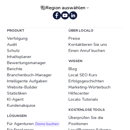
Region auswählen
Portugiesisch (Brasilien)
PRODUKT
ÜBER LOCALO
Verfolgung
Preise
Audit
Kontaktieren Sie uns
Schutz
Einen Anruf buchen
Inhaltsplaner
WISSEN
Bewertungsmanager
Berichte
Blog
Branchenbuch-Manager
Local SEO Kurs
Intelligente Aufgaben
Erfolgsgeschichten
Website-Builder
Marketing-Wörterbuch
Statistiken
Hilfecenter
KI-Agent
Localo Tutorials
Kundenakquise
KOSTENLOSE TOOLS
LÖSUNGEN
Überprüfen Sie die
Für Agenturen
Positionen
Demo buchen
Für Freelancer
LocalBusiness Schema