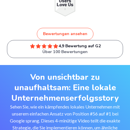
Bewertungen ansehen
4,9 Bewertung auf G2
Über 100 Bewertungen
Von unsichtbar zu
unaufhaltsam: Eine lokale
Unternehmenserfolgsstory
Sehen Sie, wie ein kämpfendes lokales Unternehmen mit
unserem einfachen Ansatz von Position #56 auf #1 bei
Google sprang. Dieses 4-minütige Video teilt die exakte
Strategie, die Sie implementieren können, um ähnliche