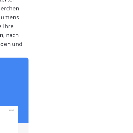
herchen
olumens
 Ihre
n, nach
nden und