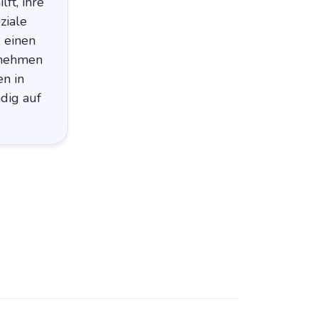
ft, ihre
ziale
 einen
rnehmen
en in
ndig auf