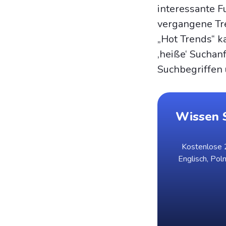
interessante Fu
vergangene Tr
„Hot Trends“ k
‚heiße‘ Suchan
Suchbegriffen
Wissen S
Kostenlose 2
Englisch, Pol