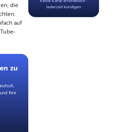
Keine Karte erforderlich ·
en, die
Jederzeit kündigen
chten.
nfach auf
uTube-
en zu
eutsch,
 und Ihre