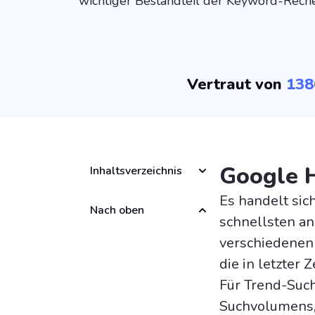
wichtiger Bestandteil der Keyword-Rech
Vertraut von
138
Google 
Inhaltsverzeichnis
Es handelt sic
Nach oben
schnellsten an
verschiedenen 
die in letzter 
Für Trend-Suc
Suchvolumens,