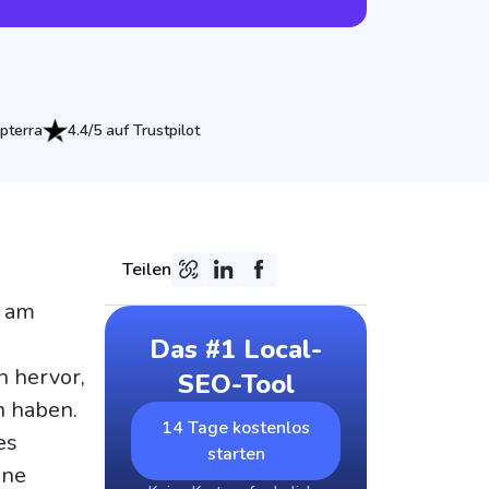
pterra
4.4/5 auf Trustpilot
Teilen
0 am
Das #1 Local-
n hervor,
SEO-Tool
n haben.
14 Tage kostenlos
es
starten
ine