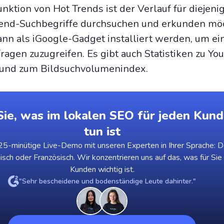
nktion von Hot Trends ist der Verlauf für diejenig
end-Suchbegriffe durchsuchen und erkunden mö
ann als iGoogle-Gadget installiert werden, um ei
fragen zuzugreifen. Es gibt auch Statistiken zu Yo
 und zum Bildsuchvolumenindex.
ie, was im lokalen SEO für jeden Kund
tun ist
5-minütige Live-Demo mit unseren Experten in Ihrer Sprache: D
nisch oder Französisch. Wir konzentrieren uns auf das, was für Sie
Kunden wichtig ist.
"Sehr bescheidene und bodenständige Leute dahinter."