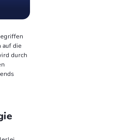
egriffen
 auf die
wird durch
en
rends
gie
lerlei