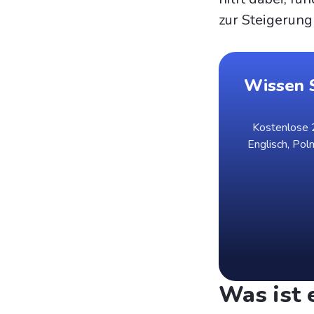
zur Steigerung 
Wissen S
Kostenlose 2
Englisch, Pol
Was ist 