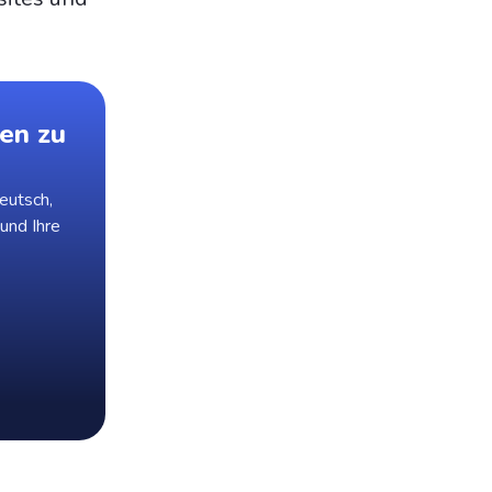
en zu
eutsch,
 und Ihre