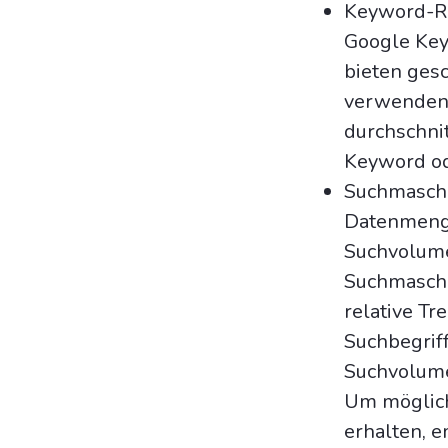
Keyword-Re
Google Key
bieten ges
verwenden 
durchschni
Keyword od
Suchmaschi
Datenmenge
Suchvolumen
Suchmaschi
relative Tr
Suchbegriff
Suchvolume
Um möglich
erhalten, e