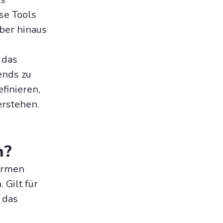
se Tools
ber hinaus
 das
ends zu
finieren,
erstehen.
n?
formen
Gilt für
 das