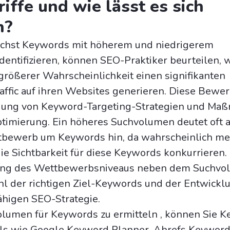
iffe und wie lässt es sich
n?
ächst Keywords mit höherem und niedrigerem
entifizieren, können SEO-Praktiker beurteilen, 
rößerer Wahrscheinlichkeit einen signifikanten
affic auf ihren Websites generieren. Diese Bewer
egung von Keyword-Targeting-Strategien und M
timierung. Ein höheres Suchvolumen deutet oft a
tbewerb um Keywords hin, da wahrscheinlich me
e Sichtbarkeit für diese Keywords konkurrieren.
ung des Wettbewerbsniveaus neben dem Suchvol
l der richtigen Ziel-Keywords und der Entwickl
higen SEO-Strategie.
lumen für Keywords zu ermitteln , können Sie 
ls wie Google Keyword Planner, Ahrefs Keywor