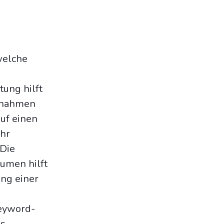
welche
tung hilft
aßnahmen
uf einen
hr
 Die
umen hilft
ung einer
Keyword-
ds