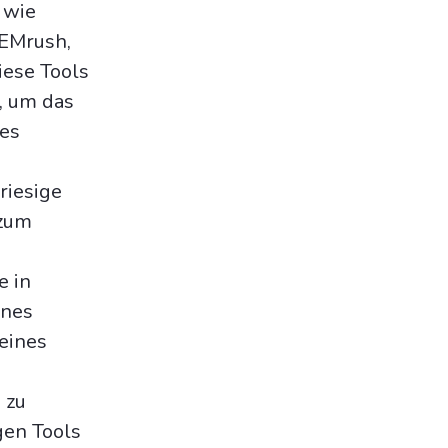
 wie
SEMrush,
iese Tools
, um das
tes
riesige
 zum
e in
ines
meines
 zu
gen Tools