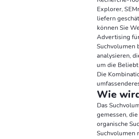
Explorer, SEM
liefern geschä
können Sie We
Advertising fü
Suchvolumen bi
analysieren, d
um die Beliebt
Die Kombinati
umfassenderes
Wie wir
Das Suchvolum
gemessen, die 
organische Suc
Suchvolumen 