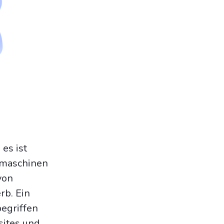
es ist
chmaschinen
von
rb. Ein
egriffen
sites und