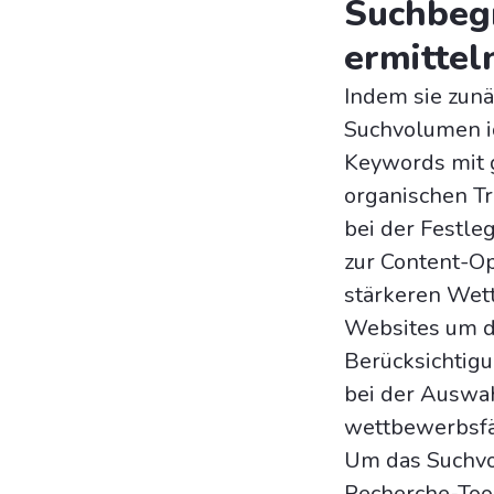
Suchbegr
ermittel
Indem sie zun
Suchvolumen id
Keywords mit g
organischen Tr
bei der Festl
zur Content-Op
stärkeren Wet
Websites um di
Berücksichtig
bei der Auswah
wettbewerbsfä
Um das Suchvo
Recherche-Too