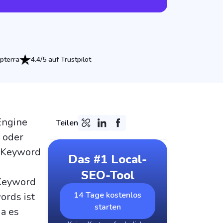
pterra
4.4/5 auf Trustpilot
Engine
Teilen
 oder
s Keyword
Das #1 Local-
SEO-Tool
 Keyword
14 Tage kostenlos
ords ist
starten
a es