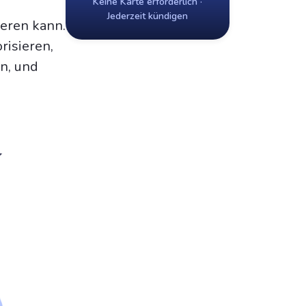
Keine Karte erforderlich ·
e
Jederzeit kündigen
ieren kann.
risieren,
en, und