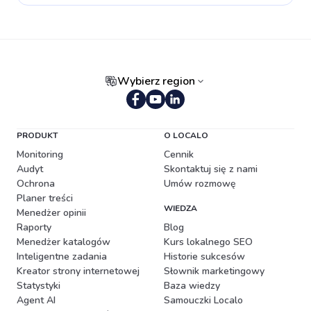
Wybierz region
Portugalski (Brazylia)
PRODUKT
O LOCALO
Monitoring
Cennik
Audyt
Skontaktuj się z nami
Ochrona
Umów rozmowę
Planer treści
WIEDZA
Menedżer opinii
Raporty
Blog
Menedżer katalogów
Kurs lokalnego SEO
Inteligentne zadania
Historie sukcesów
Kreator strony internetowej
Słownik marketingowy
Statystyki
Baza wiedzy
Agent AI
Samouczki Localo