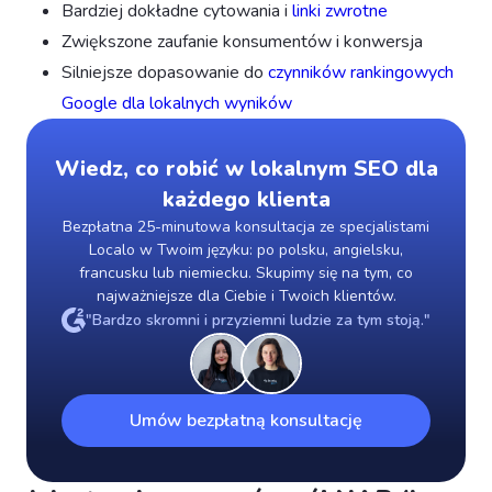
Bardziej dokładne cytowania i
linki zwrotne
Zwiększone zaufanie konsumentów i konwersja
Silniejsze dopasowanie do
czynników rankingowych
Google dla lokalnych wyników
Wiedz, co robić w lokalnym SEO dla
każdego klienta
Bezpłatna 25-minutowa konsultacja ze specjalistami
Localo w Twoim języku: po polsku, angielsku,
francusku lub niemiecku. Skupimy się na tym, co
najważniejsze dla Ciebie i Twoich klientów.
"Bardzo skromni i przyziemni ludzie za tym stoją."
Umów bezpłatną konsultację